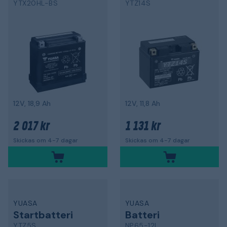
YTX20HL-BS
YTZ14S
12V, 18,9 Ah
12V, 11,8 Ah
2 017 kr
1 131 kr
Skickas om 4-7 dagar
Skickas om 4-7 dagar
YUASA
YUASA
Startbatteri
Batteri
YTZ5S
NP65-12I