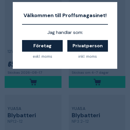
Välkommen till Proffsmagasinet!
Jag handlar som:
Företag
Privatperson
12V, 7 Ah
12V, 50 Ah
exkl. moms
inkl. moms
656 kr
2 790 kr
Skickas 2026-08-17
Skickas om 4-7 dagar
YUASA
YUASA
Blybatteri
Blybatteri
NP12-12
NP3.2-12