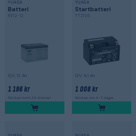
YUASA
YUASA
Batteri
Startbatteri
RE12-12
YTZ10S
12V, 12 Ah
12V, 9,1 Ah
1 196 kr
1 008 kr
Skickas inom 24 timmar!
Skickas om 4-7 dagar
YUASA
YUASA