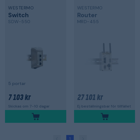
WESTERMO
WESTERMO
Switch
Router
SDW-550
MRD-455
5 portar
7 103 kr
27 101 kr
Skickas om 7-10 dagar
Ej beställningsbar för tillfället
1