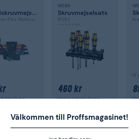
WERA
WE
Vinkelskruvmejselsats
Skruvmejselsats
Sk
950/9 Hex-Plus Multicolour 2
18282
Kr
5,0
17 
kr
460 kr
8
åndag, 10 aug.
Skickas måndag, 10 aug.
Ski
Välkommen till Proffsmagasinet!
WERA
WE