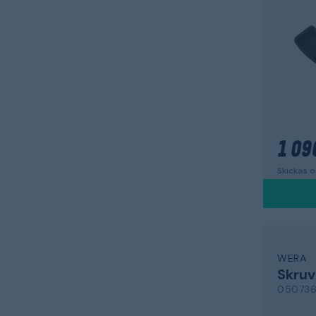
1 09
Skickas 
WERA
Skruv
050736