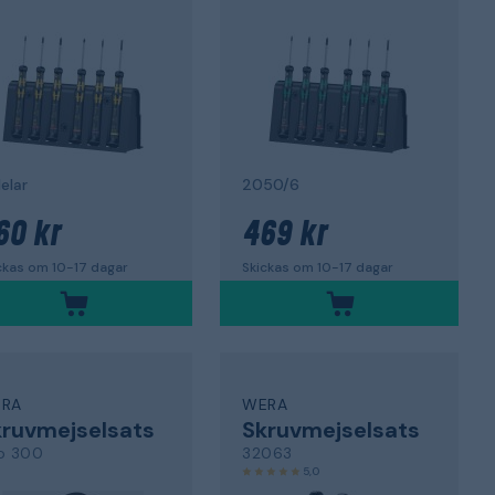
elar
2050/6
60 kr
469 kr
ckas om 10-17 dagar
Skickas om 10-17 dagar
RA
WERA
ruvmejselsats
Skruvmejselsats
o 300
32063
5,0