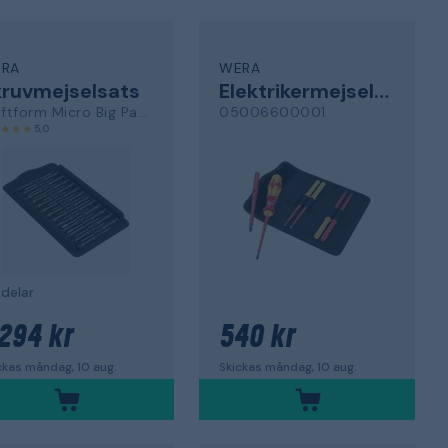
RA
WERA
ruvmejselsats
Elektrikermejselsats
Kraftform Micro Big Pack 1
05006600001
5,0
delar
 294 kr
540 kr
ckas måndag, 10 aug.
Skickas måndag, 10 aug.