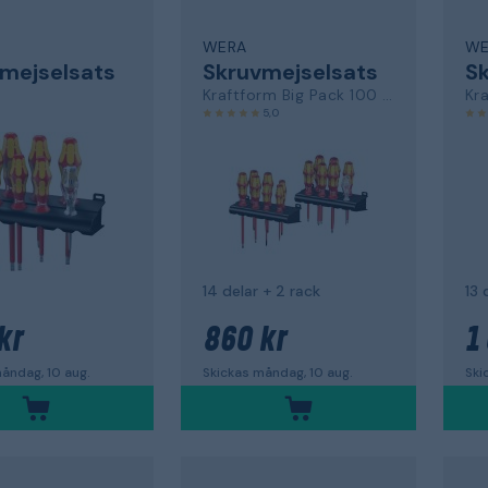
WERA
WE
mejselsats
Skruvmejselsats
Sk
Kraftform Big Pack 100 VDE
Kr
5,0
14 delar + 2 rack
13 
kr
860 kr
1
åndag, 10 aug.
Skickas måndag, 10 aug.
Ski