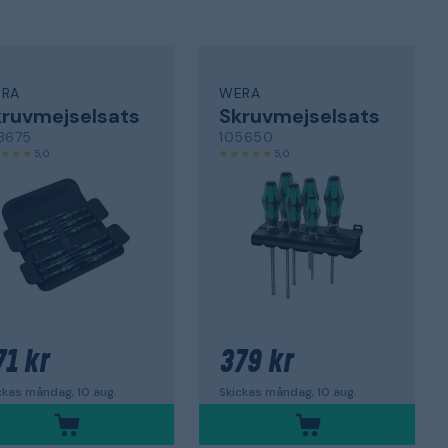
RA
WERA
ruvmejselsats
Skruvmejselsats
3675
105650
5,0
5,0
71 kr
379 kr
ckas måndag, 10 aug.
Skickas måndag, 10 aug.