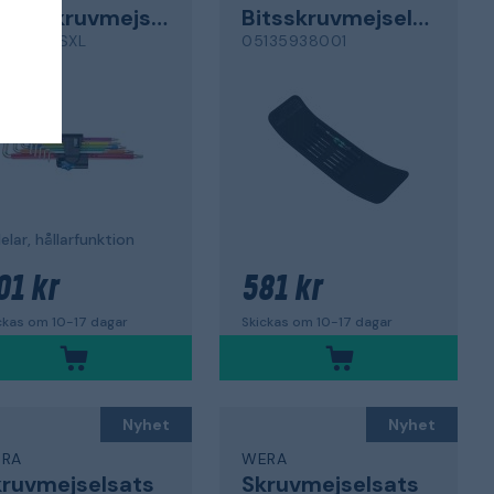
Vinkelskruvmejselsats
Bitsskruvmejselsats
67/9 TX SXL
05135938001
elar, hållarfunktion
01 kr
581 kr
ckas om 10-17 dagar
Skickas om 10-17 dagar
Nyhet
Nyhet
RA
WERA
ruvmejselsats
Skruvmejselsats