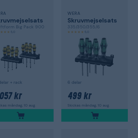
RA
WERA
ruvmejselsats
Skruvmejselsats
aftform Big Pack 900
335/350/355/6
5,0
5,0
delar + rack
6 delar
 057 kr
499 kr
ckas måndag, 10 aug.
Skickas måndag, 10 aug.