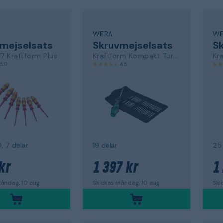
WERA
WE
mejselsats
Skruvmejselsats
Sk
/7 Kraftform Plus
Kraftform Kompakt Turbo 1
5,0
4,5
0, 7 delar
19 delar
25 
kr
1 397 kr
1
åndag, 10 aug.
Skickas måndag, 10 aug.
Ski