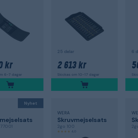
25 delar
6 d
0 kr
2 613 kr
5
om 6-7 dagar
Skickas om 10-17 dagar
Ski
Nyhet
WERA
WE
mejselsats
Skruvmejselsats
Sk
77001
2go 100
2g
4,0