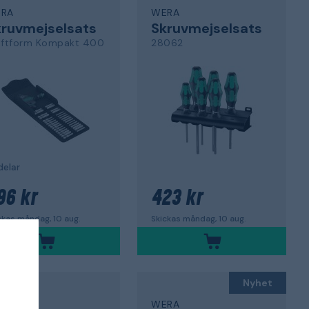
RA
WERA
ruvmejselsats
Skruvmejselsats
aftform Kompakt 400
28062
delar
96 kr
423 kr
ckas måndag, 10 aug.
Skickas måndag, 10 aug.
Nyhet
RA
WERA