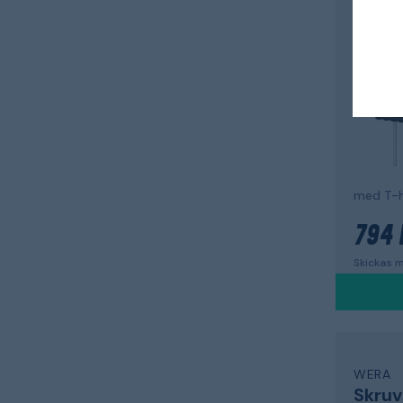
Skruv
454/7 H
med T-
794 
Skickas m
WERA
Skruv