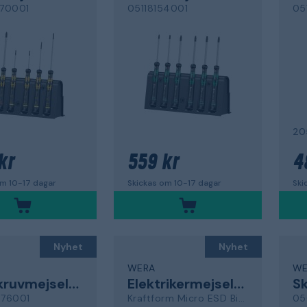
70001
05118154001
05
20
kr
559 kr
4
om 10-17 dagar
Skickas om 10-17 dagar
Ski
Nyhet
Nyhet
WERA
WE
Bitsskruvmejselsats
Elektrikermejselsats
Sk
76001
Kraftform Micro ESD Big Pack 1
05