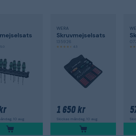
WERA
WE
mejselsats
Skruvmejselsats
Sk
135926
07
5,0
4,5
kr
1 650 kr
5
åndag, 10 aug.
Skickas måndag, 10 aug.
Ski