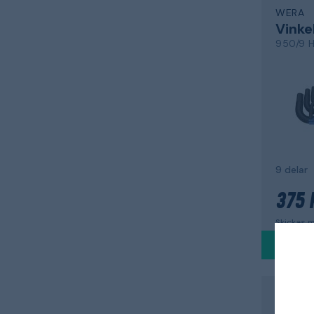
WERA
9 delar
375 
Skickas m
WERA