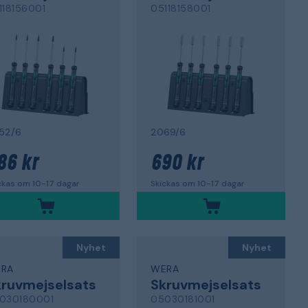
118156001
05118158001
52/6
2069/6
86 kr
690 kr
ckas om 10-17 dagar
Skickas om 10-17 dagar
Nyhet
Nyhet
RA
WERA
ruvmejselsats
Skruvmejselsats
030180001
05030181001