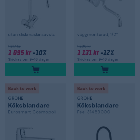
utan diskmaskinsavstängning
väggmonterad, 1/2"
1 217 kr
1 286 kr
1 095 kr
-10%
1 131 kr
-12%
Skickas om 9-16 dagar
Skickas om 9-16 dagar
Back to work
Back to work
GROHE
GROHE
Köksblandare
Köksblandare
Eurosmart Cosmopolitan
Feel 31489000