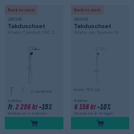
Back to work
Back to work
GROHE
GROHE
Takduschset
Takduschset
Vitalio Comfort 250 26698001
Vitalio Joy System 310 26401001
krom, 150 c/c
2 varianter
2 596 kr
6 841 kr
2 206 kr
-15%
6 156 kr
-10%
fr.
Skickas om 2-3 veckor
Skickas om 9-16 dagar