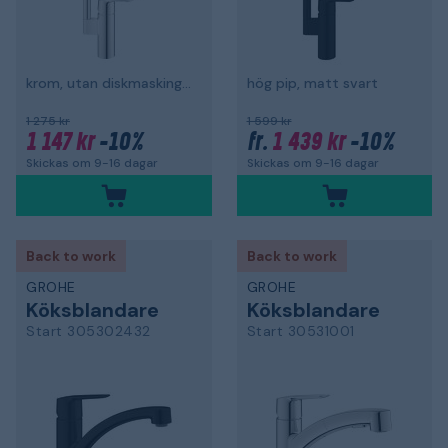
krom, utan diskmaskingsavstängning
hög pip, matt svart
1 275 kr
1 599 kr
1 147 kr
-10%
1 439 kr
-10%
fr.
Skickas om 9-16 dagar
Skickas om 9-16 dagar
Back to work
Back to work
GROHE
GROHE
Köksblandare
Köksblandare
Start 305302432
Start 30531001