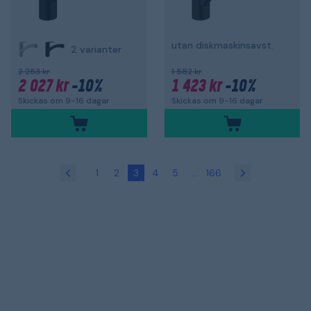
utan diskmaskinsavst.
2 varianter
2 253 kr
1 582 kr
2 027 kr
-10%
1 423 kr
-10%
Skickas om 9-16 dagar
Skickas om 9-16 dagar
1
2
3
4
5
...
166