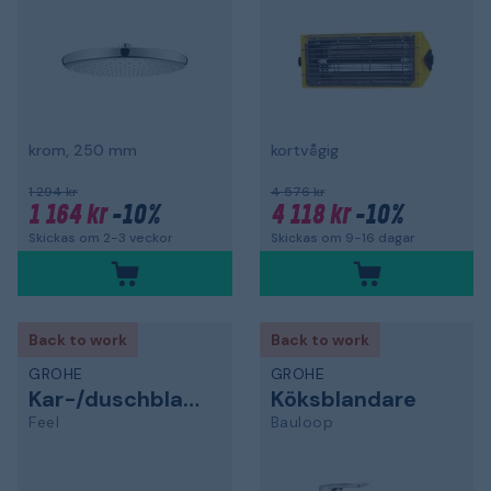
krom, 250 mm
kortvågig
1 294 kr
4 576 kr
1 164 kr
-10%
4 118 kr
-10%
Skickas om 2-3 veckor
Skickas om 9-16 dagar
Back to work
Back to work
GROHE
GROHE
Kar-/duschblandare
Köksblandare
Feel
Bauloop