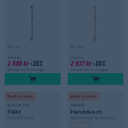
90 cm
90 cm
3 164 kr
3 264 kr
2 689 kr
-15%
2 937 kr
-10%
Skickas om 9-16 dagar
Skickas om 9-16 dagar
Back to work
Back to work
BOSCH DIY
GROHE
Fläkt
Handdusch
06039E1000
Rainshower SmartActive
5,0