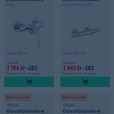
Feel
Feel 34790000
krom, 150cc
krom, 150 c/c
1 960 kr
2 048 kr
1 764 kr
-10%
1 843 kr
-10%
Skickas om 9-16 dagar
Skickas om 9-16 dagar
Back to work
Back to work
GROHE
GROHE
Duschblandare
Duschblandare