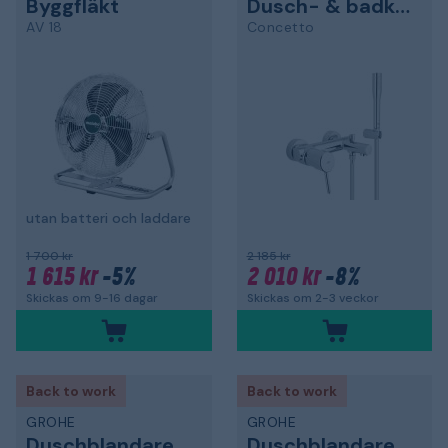
Byggfläkt
Dusch- & badkarsblandare
AV 18
Concetto
utan batteri och laddare
1 700 kr
2 185 kr
1 615 kr
-5%
2 010 kr
-8%
Skickas om 9-16 dagar
Skickas om 2-3 veckor
Back to work
Back to work
GROHE
GROHE
Duschblandare
Duschblandare