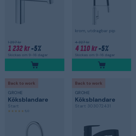
krom, utdragbar pip
1 297 kr
4 327 kr
1 232 kr
-5%
4 110 kr
-5%
Skickas om 9-16 dagar
Skickas om 9-16 dagar
Back to work
Back to work
GROHE
GROHE
Köksblandare
Köksblandare
Start
Start 303072431
5,0