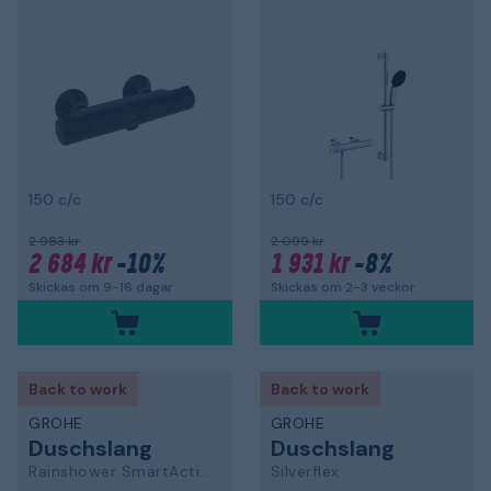
150 c/c
150 c/c
2 983 kr
2 099 kr
2 684 kr
-10%
1 931 kr
-8%
Skickas om 9-16 dagar
Skickas om 2-3 veckor
Back to work
Back to work
GROHE
GROHE
Duschslang
Duschslang
Rainshower SmartActive
Silverflex