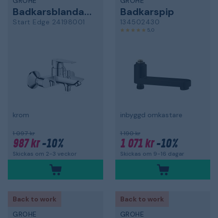
GROHE
GROHE
Badkarsblandare
Badkarspip
Start Edge 24198001
134502430
5,0
krom
inbyggd omkastare
1 097 kr
1 190 kr
987 kr
-10%
1 071 kr
-10%
Skickas om 2-3 veckor
Skickas om 9-16 dagar
Back to work
Back to work
GROHE
GROHE