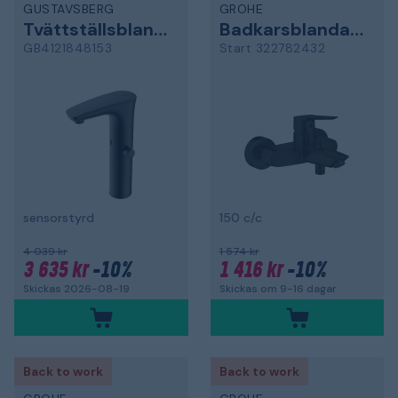
GUSTAVSBERG
GROHE
Tvättställsblandare
Badkarsblandare
GB4121848153
Start 322782432
sensorstyrd
150 c/c
4 039 kr
1 574 kr
3 635 kr
-10%
1 416 kr
-10%
Skickas 2026-08-19
Skickas om 9-16 dagar
Back to work
Back to work