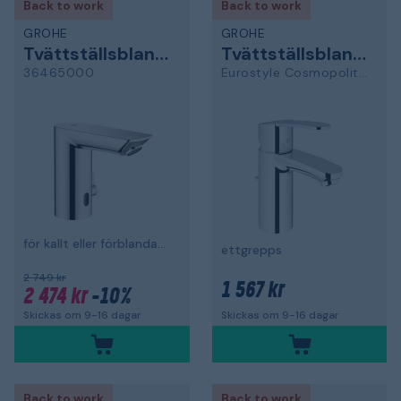
Back to work
Back to work
GROHE
GROHE
Tvättställsblandare
Tvättställsblandare
36465000
Eurostyle Cosmopolitan
för kallt eller förblandat vatten
ettgrepps
2 749 kr
1 567 kr
2 474 kr
-10%
Skickas om 9-16 dagar
Skickas om 9-16 dagar
Back to work
Back to work