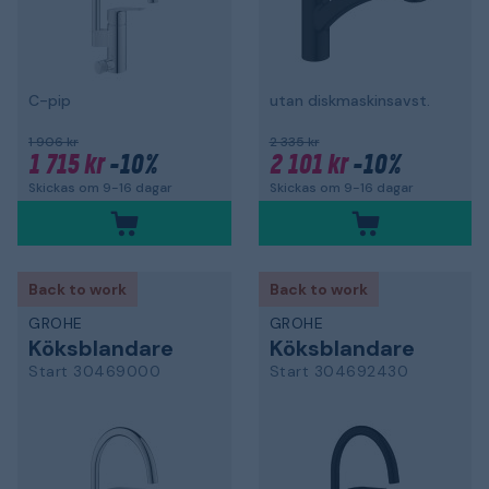
C-pip
utan diskmaskinsavst.
1 906 kr
2 335 kr
1 715 kr
-10%
2 101 kr
-10%
Skickas om 9-16 dagar
Skickas om 9-16 dagar
Back to work
Back to work
GROHE
GROHE
Köksblandare
Köksblandare
Start 30469000
Start 304692430