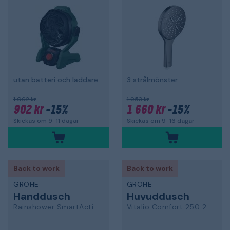
utan batteri och laddare
3 strålmönster
1 062 kr
1 953 kr
902 kr
-15%
1 660 kr
-15%
Skickas om 9-11 dagar
Skickas om 9-16 dagar
Back to work
Back to work
GROHE
GROHE
Handdusch
Huvuddusch
Rainshower SmartActive
Vitalio Comfort 250 26695000