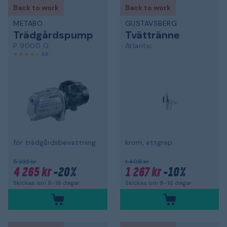
Back to work
Back to work
METABO
GUSTAVSBERG
Trädgårdspump
Tvättränne
P 9000 G
Atlantic
4,8
för trädgårdsbevattning
krom, ettgrep
5 332 kr
1 408 kr
4 265 kr
-20%
1 267 kr
-10%
Skickas om 9-16 dagar
Skickas om 9-16 dagar