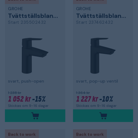
GROHE
GROHE
Tvättställsblandare
Tvättställsblandare
Start 235502432
Start 237462432
svart, push-open
svart, pop-up ventil
1 238 kr
1 364 kr
1 052 kr
-15%
1 227 kr
-10%
Skickas om 9-16 dagar
Skickas om 9-16 dagar
Back to work
Back to work