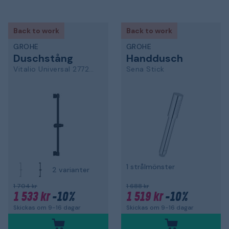
Back to work
Back to work
GROHE
GROHE
Duschstång
Handdusch
Vitalio Universal 277242431
Sena Stick
1 strålmönster
2 varianter
1 704 kr
1 688 kr
1 533 kr
-10%
1 519 kr
-10%
Skickas om 9-16 dagar
Skickas om 9-16 dagar