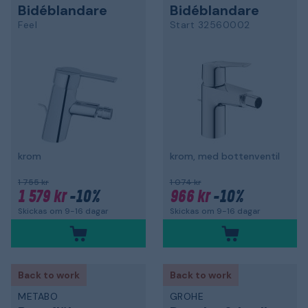
Bidéblandare
Bidéblandare
Feel
Start 32560002
krom
krom, med bottenventil
1 755 kr
1 074 kr
1 579 kr
-10%
966 kr
-10%
Skickas om 9-16 dagar
Skickas om 9-16 dagar
Back to work
Back to work
METABO
GROHE