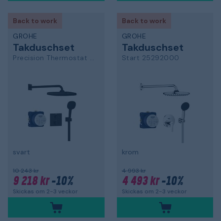
Back to work
Back to work
GROHE
GROHE
Takduschset
Takduschset
Precision Thermostat 348822430
Start 25292000
svart
krom
10 243 kr
4 993 kr
9 218 kr
-10%
4 493 kr
-10%
Skickas om 2-3 veckor
Skickas om 2-3 veckor