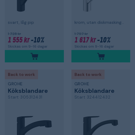
svart, låg pip
krom, utan diskmaskingsavstängning
1 728 kr
1 797 kr
1 555 kr
-10%
1 617 kr
-10%
Skickas om 9-16 dagar
Skickas om 9-16 dagar
Back to work
Back to work
GROHE
GROHE
Köksblandare
Köksblandare
Start 305312431
Start 324412432