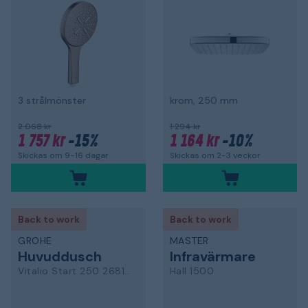
3 strålmönster
krom, 250 mm
2 068 kr
1 294 kr
1 757 kr
-15%
1 164 kr
-10%
Skickas om 9-16 dagar
Skickas om 2-3 veckor
Back to work
Back to work
GROHE
MASTER
Huvuddusch
Infravärmare
Vitalio Start 250 26815000
Hall 1500