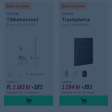
Back to work
Back to work
GROHE
GROHE
Tillbehörsset
Tryckplatta
Start 41204000
Even 38966KF0
2 varianter
1 293 kr
1 991 kr
1 163 kr
-10%
1 294 kr
-35%
fr.
Skickas om 2-3 veckor
Skickas om 9-16 dagar