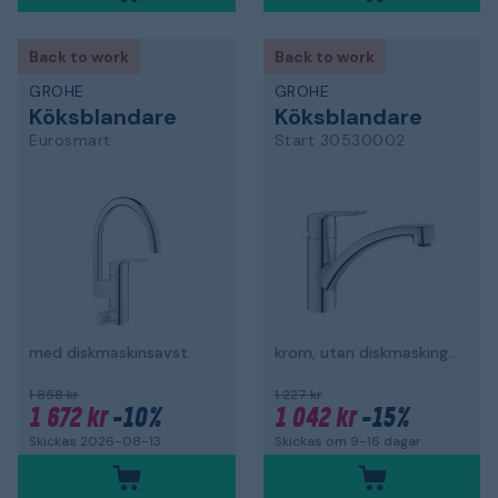
Back to work
Back to work
GROHE
GROHE
Köksblandare
Köksblandare
Eurosmart
Start 30530002
med diskmaskinsavst.
krom, utan diskmaskingsavstängning
1 858 kr
1 227 kr
1 672 kr
-10%
1 042 kr
-15%
Skickas 2026-08-13
Skickas om 9-16 dagar