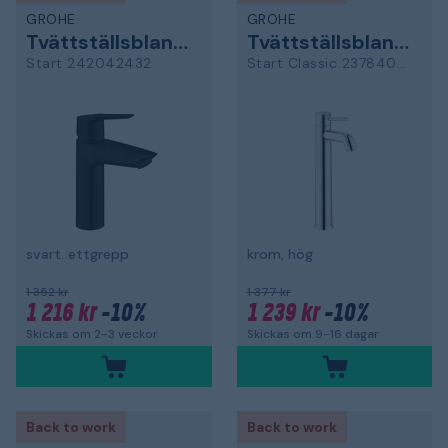
GROHE
GROHE
Tvättställsblandare
Tvättställsblandare
Start 242042432
Start Classic 23784000
svart. ettgrepp
krom, hög
1 352 kr
1 377 kr
1 216 kr
-10%
1 239 kr
-10%
Skickas om 2-3 veckor
Skickas om 9-16 dagar
Back to work
Back to work