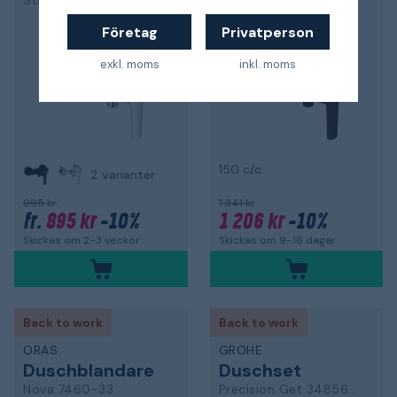
Start 24208002
Start 322792432
Företag
Privatperson
exkl. moms
inkl. moms
150 c/c
2 varianter
995 kr
1 341 kr
895 kr
-10%
1 206 kr
-10%
fr.
Skickas om 2-3 veckor
Skickas om 9-16 dagar
Back to work
Back to work
ORAS
GROHE
Duschblandare
Duschset
Nova 7460-33
Precision Get 34856000