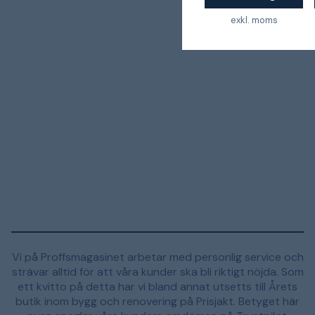
exkl. moms
Vi på Proffsmagasinet arbetar med personlig service och
strävar alltid för att våra kunder ska bli riktigt nöjda. Som
ett kvitto på detta har vi bland annat utsetts till Årets
butik inom bygg och renovering på Prisjakt. Betyget här