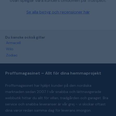
ovan speglar våra kunders omdömen på Trustpilot.
Se alla betyg och recensioner här
Du kanske också gillar
Armacell
Wilo
Zodiac
Proffsmagasinet – Allt för dina hemmaprojekt
Proffsmagasinet har hjälpt kunder på den nordiska
marknaden sedan 2007. I vår snabba och lättnavigerade
webbutik hittar du allt för villan, trädgården och garaget. Bra
service och snabba leveranser är vår grej - vi skickar oftast
dina varor redan samma dag för leverans imorgon.