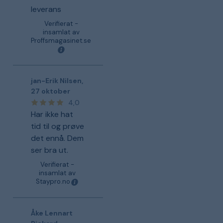
leverans
Verifierat -
insamlat av
Proffsmagasinet.se
jan-Erik Nilsen
,
27 oktober
4,0
Har ikke hat
tid til og prøve
det ennå. Dem
ser bra ut.
Verifierat -
insamlat av
Staypro.no
Åke Lennart