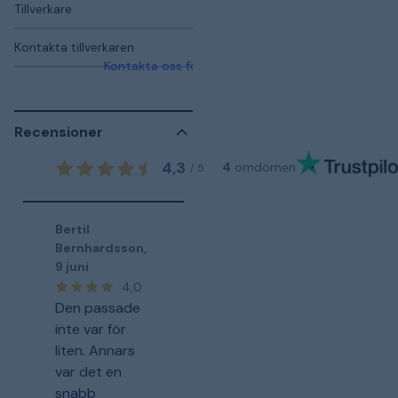
Tillverkare
Kontakta tillverkaren
Kontakta oss för mer information
Recensioner
4,3
4
omdömen
/
5
Bertil
Bernhardsson
,
9 juni
4,0
Den passade
inte var för
liten. Annars
var det en
snabb