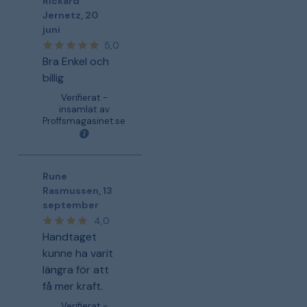
Rickard
Jernetz
,
20
juni
5,0
Bra Enkel och
billig
Verifierat -
insamlat av
Proffsmagasinet.se
Rune
Rasmussen
,
13
september
4,0
Handtaget
kunne ha varit
längra för att
få mer kraft.
Verifierat -