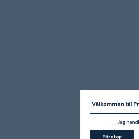
Välkommen till P
Jag handl
Företag