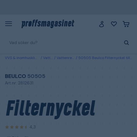
VVS & inomhusklimat
Vatten
Vattenrening
50505 Beulco Filternyckel till Björnfilter
BEULCO
50505
Art.nr: 2812631
Filternyckel
4,3