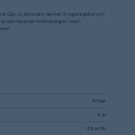
yck (Δp-v), konstant varvtal (3 regleringskurvor)
g av den löpande förbrukningen i watt
ummet
10 bar
4 m
3.5 m³/h