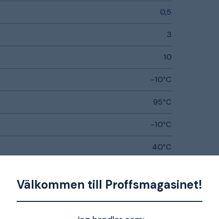
0,5
3
10
-10°C
95°C
-10°C
40°C
0.18
Välkommen till Proffsmagasinet!
1~230 V ±10%, 50/60 Hz
800 rpm