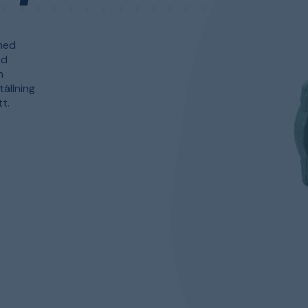
 med
ed
h
tällning
t.