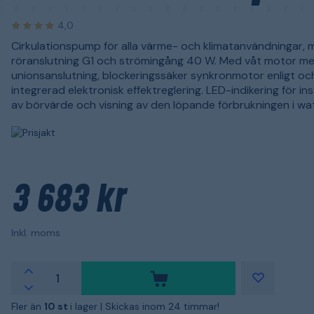
4,0
Cirkulationspump för alla värme- och klimatanvändningar,
röranslutning G1 och strömingång 40 W. Med våt motor m
unionsanslutning, blockeringssäker synkronmotor enligt oc
integrerad elektronisk effektreglering. LED-indikering för ins
av börvärde och visning av den löpande förbrukningen i wat
3 683 kr
Inkl. moms
Fler än
10 st
i lager |
Skickas inom 24 timmar!