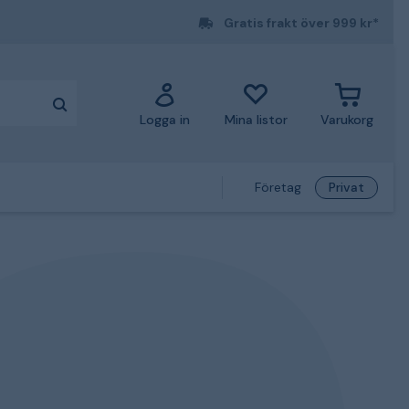
Gratis frakt över 999 kr*
Logga in
Mina listor
Varukorg
Företag
Privat