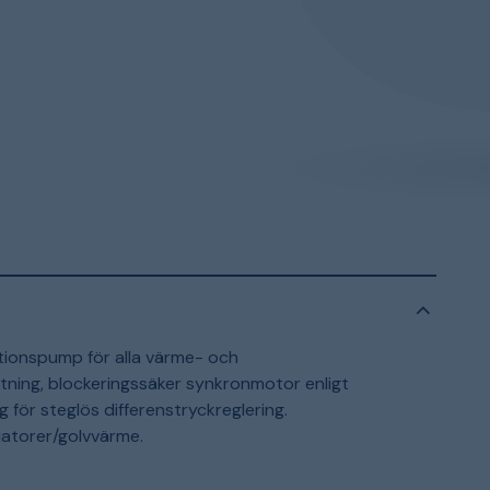
lationspump för alla värme- och
ning, blockeringssäker synkronmotor enligt
 för steglös differenstryckreglering.
diatorer/golvvärme.