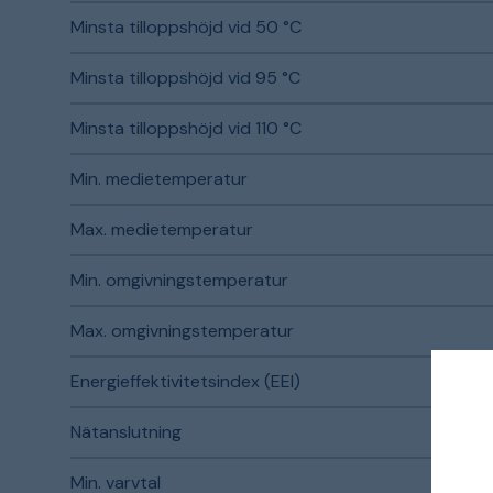
Minsta tilloppshöjd vid 50 °C
Minsta tilloppshöjd vid 95 °C
Minsta tilloppshöjd vid 110 °C
Min. medietemperatur
Max. medietemperatur
Min. omgivningstemperatur
Max. omgivningstemperatur
Energieffektivitetsindex (EEI)
Nätanslutning
Min. varvtal