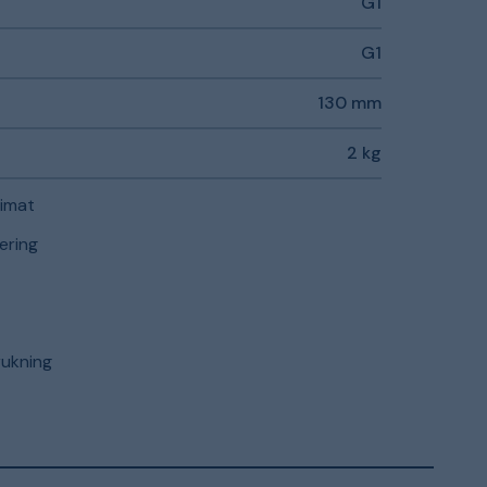
G1
G1
130 mm
2 kg
limat
ering
rukning