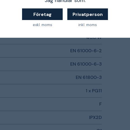
Jag handlar som:
4200 rpm
Företag
Privatperson
4.0 W
exkl. moms
inkl. moms
40.0 W
EN 61000-6-2
EN 61000-6-3
EN 61800-3
1 x PG11
F
IPX2D