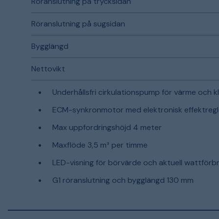
Röranslutning på trycksidan
Röranslutning på sugsidan
Bygglängd
Nettovikt
Underhållsfri cirkulationspump för värme och k
ECM-synkronmotor med elektronisk effektregl
Max uppfordringshöjd 4 meter
Maxflöde 3,5 m³ per timme
LED-visning för börvärde och aktuell wattförb
G1 röranslutning och bygglängd 130 mm