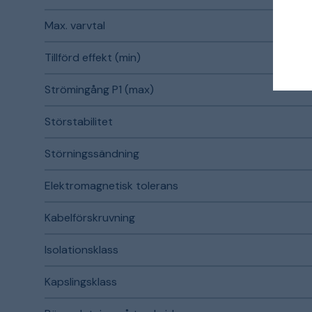
Max. varvtal
Tillförd effekt (min)
Strömingång P1 (max)
Störstabilitet
Störningssändning
Elektromagnetisk tolerans
Kabelförskruvning
Isolationsklass
Kapslingsklass