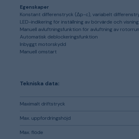
Egenskaper
Konstant differenstryck (Δp-c), variabelt differenstr
LED-indikering för inställning av börvärde och visnin
Manuell avluftningsfunktion för avluftning av rotorr
Automatisk deblockeringsfunktion
Inbyggt motorskydd
Manuell omstart
Tekniska data:
Maximalt driftstryck
Max. uppfordringshöjd
Max. flöde