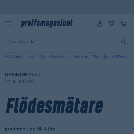
VVS & inomhusklimat
Värme
Golvvärme vatten
Styrning & reglering
Pro 1 Uponor Flödesmätare graderad upp till 4 l/m
UPONOR
Pro 1
Art.nr: 2813605
Flödesmätare
graderad upp till 4 l/m