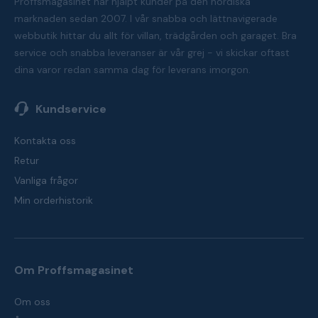
Proffsmagasinet har hjälpt kunder på den nordiska
marknaden sedan 2007. I vår snabba och lättnavigerade
webbutik hittar du allt för villan, trädgården och garaget. Bra
service och snabba leveranser är vår grej - vi skickar oftast
dina varor redan samma dag för leverans imorgon.
Kundservice
Kontakta oss
Retur
Vanliga frågor
Min orderhistorik
Om Proffsmagasinet
Om oss