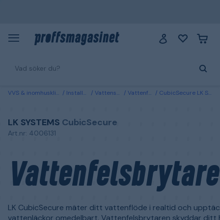
VVS & inomhusklimat
Installation
Vattensäkerhet
Vattenfelsbrytare
CubicSecure LK Systems Vattenfelsbrytare
LK SYSTEMS
CubicSecure
Art.nr: 4006131
Vattenfelsbrytare
LK CubicSecure mäter ditt vattenflöde i realtid och upptäc
vattenläckor omedelbart. Vattenfelsbrytaren skyddar ditt