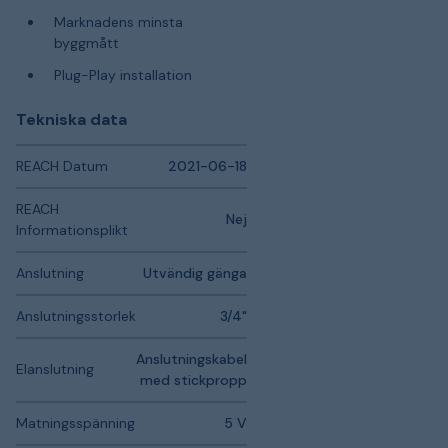
Marknadens minsta
byggmått
Plug-Play installation
Tekniska data
REACH Datum
2021-06-18
REACH
Nej
Informationsplikt
Anslutning
Utvändig gänga
Anslutningsstorlek
3/4"
Anslutningskabel
Elanslutning
med stickpropp
Matningsspänning
5 V