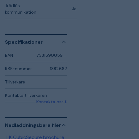
Trådlös
Ja
kommunikation
Specifikationer
EAN
7331590059523
RSK-nummer
1882667
Tillverkare
Kontakta tillverkaren
Kontakta oss för mer information
Nedladdningsbara filer
LK CubicSecure brochure