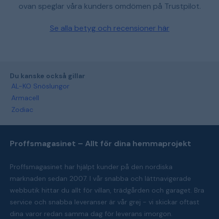
ovan speglar våra kunders omdömen på Trustpilot.
Se alla betyg och recensioner här
Du kanske också gillar
AL-KO Snöslungor
Armacell
Zodiac
Proffsmagasinet – Allt för dina hemmaprojekt
Proffsmagasinet har hjälpt kunder på den nordiska
marknaden sedan 2007. I vår snabba och lättnavigerade
webbutik hittar du allt för villan, trädgården och garaget. Bra
service och snabba leveranser är vår grej - vi skickar oftast
dina varor redan samma dag för leverans imorgon.