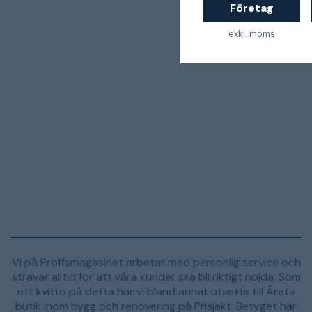
Företag
exkl. moms
Vi på Proffsmagasinet arbetar med personlig service och
strävar alltid för att våra kunder ska bli riktigt nöjda. Som
ett kvitto på detta har vi bland annat utsetts till Årets
butik inom bygg och renovering på Prisjakt. Betyget här