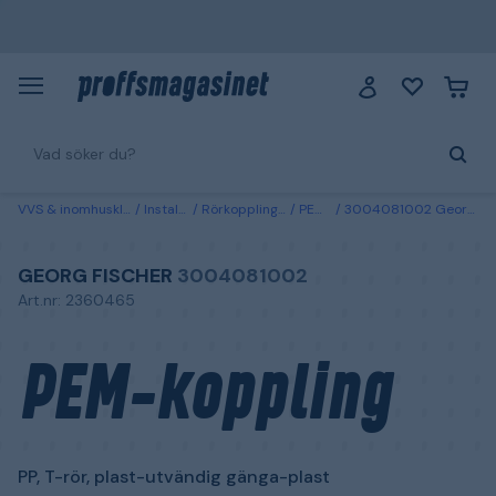
VVS & inomhusklimat
Installation
Rörkopplingar & adaptrar
PEM-kopplingar
3004081002 Georg Fischer PEM-koppling PP, T-rör, plast-utvändig gänga-plast 32 x G25
GEORG FISCHER
3004081002
Art.nr: 2360465
PEM-koppling
PP, T-rör, plast-utvändig gänga-plast