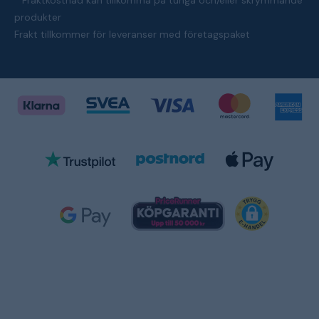
* Fraktkostnad kan tillkomma på tunga och/eller skrymmande
produkter
Frakt tillkommer för leveranser med företagspaket