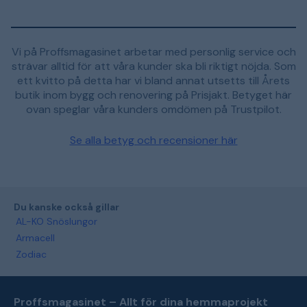
Vi på Proffsmagasinet arbetar med personlig service och
strävar alltid för att våra kunder ska bli riktigt nöjda. Som
ett kvitto på detta har vi bland annat utsetts till Årets
butik inom bygg och renovering på Prisjakt. Betyget här
ovan speglar våra kunders omdömen på Trustpilot.
Se alla betyg och recensioner här
Du kanske också gillar
AL-KO Snöslungor
Armacell
Zodiac
Proffsmagasinet – Allt för dina hemmaprojekt