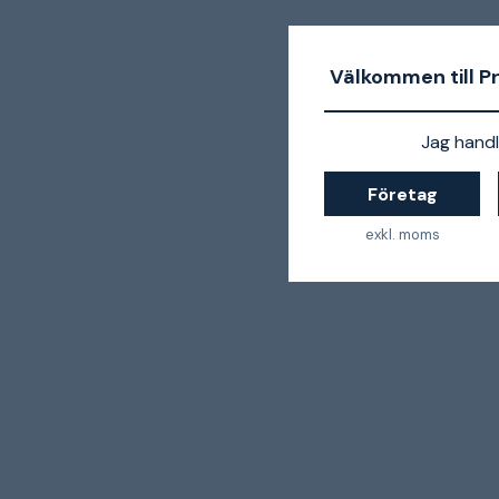
Välkommen till P
Jag handl
Företag
exkl. moms