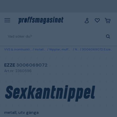
VVS & inomhusklimat
Installation
Nipplar, muffar & ventiler
Nipplar
3006069072 Ezze Sexkantnippel metall, utv gänga G32
EZZE
3006069072
Art.nr: 2360596
Sexkantnippel
metall, utv gänga