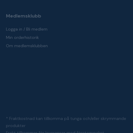
Medlemsklubb
Logga in / Bli medlem
Min orderhistorik
Om medlemsklubben
* Fraktkostnad kan tillkomma på tunga och/eller skrymmande
produkter
Frakt tillkommer för leveranser med företagspaket