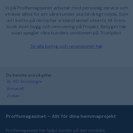
Vi på Proffsmagasinet arbetar med personlig service och
strävar alltid för att våra kunder ska bli riktigt nöjda. Som
ett kvitto på detta har vi bland annat utsetts till Årets
butik inom bygg och renovering på Prisjakt. Betyget här
ovan speglar våra kunders omdömen på Trustpilot.
Se alla betyg och recensioner här
Du kanske också gillar
AL-KO Snöslungor
Armacell
Zodiac
Proffsmagasinet – Allt för dina hemmaprojekt
Proffsmagasinet har hjälpt kunder på den nordiska