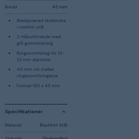
Bredd
45 mm
Blankpolerad täckbricka
i rostfritt stål
2-hålsutförande med
grå gummitätning
Rörgenomföring för 10-
22 mm diameter
40 mm c/c mellan
rörgenomföringarna
Format 150 x 45 mm
Specifikationer
Material
Rostfritt Stål
Ytskydd
Obehandlad