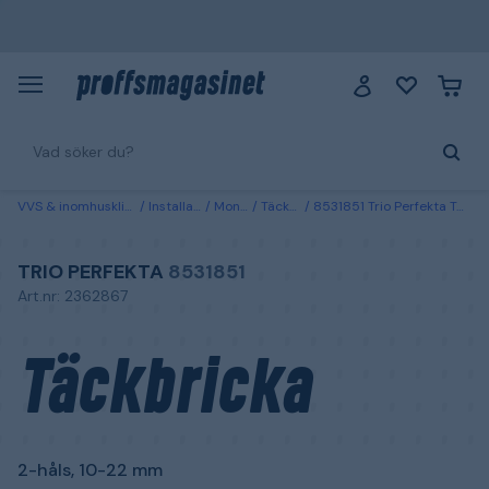
VVS & inomhusklimat
Installation
Montage
Täckbrickor
8531851 Trio Perfekta Täckbricka 2-håls, 10-22 mm
TRIO PERFEKTA
8531851
Art.nr: 2362867
Täckbricka
2-håls, 10-22 mm