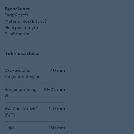
Egenskaper
Färg: Rostfri
Material: Rostfritt stål
Blankpolerad yta
2-hålsbricka
Tekniska data:
C/C-avstånd,
40 mm
rörgenomföringar
Rörgenomföring
10-22 mm
Ø
Avstånd, skruvhål
120 mm
(C/C)
Höjd
150 mm