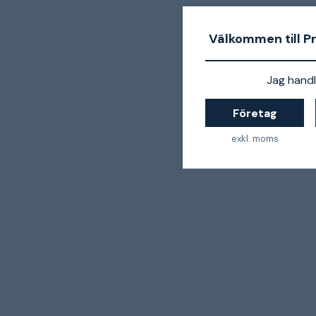
Välkommen till P
Jag handl
Företag
exkl. moms