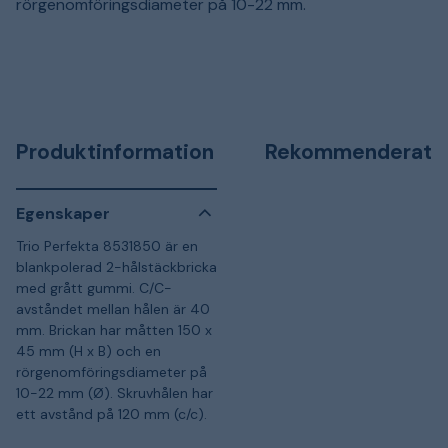
rörgenomföringsdiameter på 10-22 mm.
Produktinformation
Rekommenderat
Egenskaper
Trio Perfekta 8531850 är en
blankpolerad 2-hålstäckbricka
med grått gummi. C/C-
avståndet mellan hålen är 40
mm. Brickan har måtten 150 x
45 mm (H x B) och en
rörgenomföringsdiameter på
10-22 mm (Ø). Skruvhålen har
ett avstånd på 120 mm (c/c).