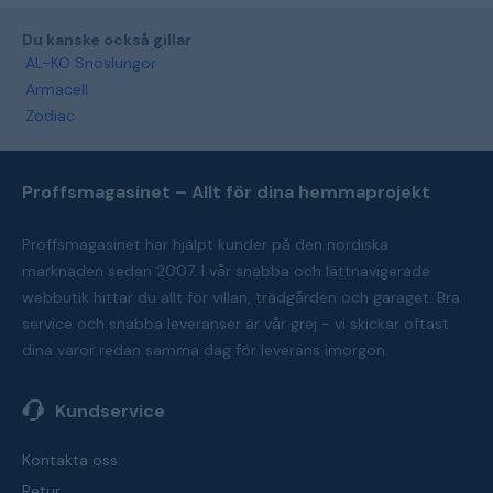
Du kanske också gillar
AL-KO Snöslungor
Armacell
Zodiac
Proffsmagasinet – Allt för dina hemmaprojekt
Proffsmagasinet har hjälpt kunder på den nordiska
marknaden sedan 2007. I vår snabba och lättnavigerade
webbutik hittar du allt för villan, trädgården och garaget. Bra
service och snabba leveranser är vår grej - vi skickar oftast
dina varor redan samma dag för leverans imorgon.
Kundservice
Kontakta oss
Retur