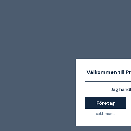
Välkommen till P
Jag handl
Företag
exkl. moms