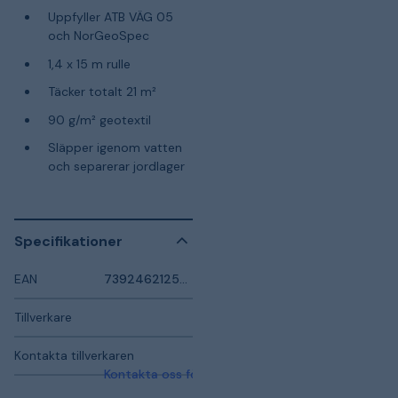
Uppfyller ATB VÄG 05
och NorGeoSpec
1,4 x 15 m rulle
Täcker totalt 21 m²
90 g/m² geotextil
Släpper igenom vatten
och separerar jordlager
Specifikationer
EAN
7392462125722
Tillverkare
Kontakta tillverkaren
Kontakta oss för mer information