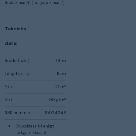
Bruksklass N1 (tidigare klass 2)
Tekniska
data:
Bredd (rulle)
1,4 m
Längd (rulle)
15 m
Yta
21 m²
Vikt
90 g/m²
RSK nummer
19024243
Bruksklass N1 enligt
tidigare klass 2