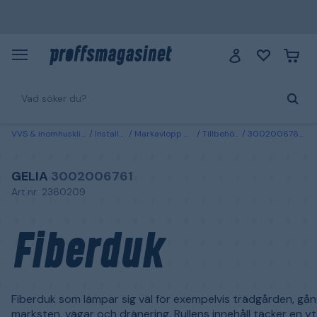
VVS & inomhusklimat
Installation
Markavlopp & dränering
Tillbehör dränering
3002006761 Gelia Fiberduk 1,4 x 15 m
GELIA
3002006761
Art.nr: 2360209
Fiberduk
Fiberduk som lämpar sig väl för exempelvis trädgården, gå
marksten, vägar och dränering. Rullens innehåll täcker en y