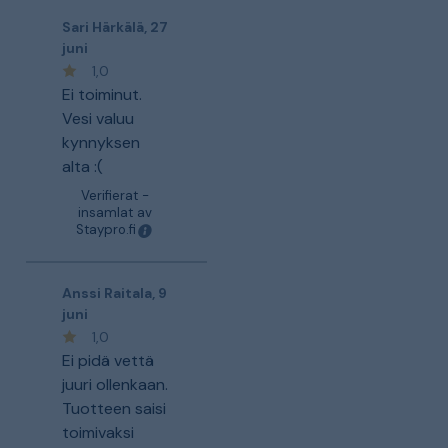
Sari Härkälä
,
27
juni
1,0
Ei toiminut.
Vesi valuu
kynnyksen
alta :(
Verifierat -
insamlat av
Staypro.fi
Anssi Raitala
,
9
juni
1,0
Ei pidä vettä
juuri ollenkaan.
Tuotteen saisi
toimivaksi