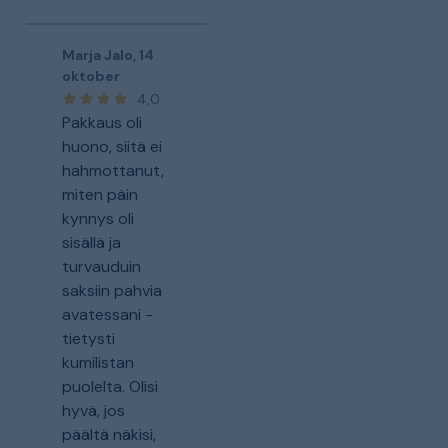
Marja Jalo
,
14
oktober
4,0
Pakkaus oli
huono, siitä ei
hahmottanut,
miten päin
kynnys oli
sisällä ja
turvauduin
saksiin pahvia
avatessani -
tietysti
kumilistan
puolelta. Olisi
hyvä, jos
päältä näkisi,