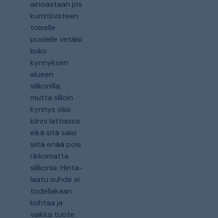
ainoastaan jos
kumitiivisteen
toiselle
puolelle vetäisi
koko
kynnyksen
alueen
silikonilla,
mutta silloin
kynnys olisi
kiinni lattiassa
eikä sitä saisi
siitä enää pois
rikkomatta
silikonia. Hinta-
laatu suhde ei
todellakaan
kohtaa ja
vaikka tuote