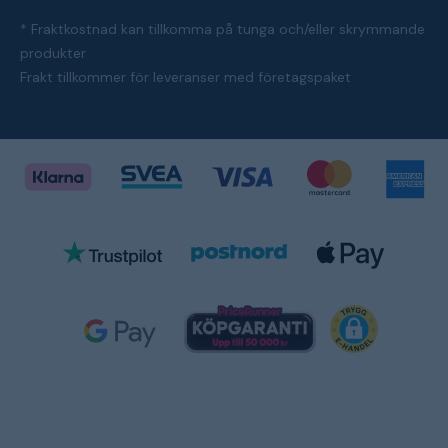
* Fraktkostnad kan tillkomma på tunga och/eller skrymmande
produkter
Frakt tillkommer för leveranser med företagspaket