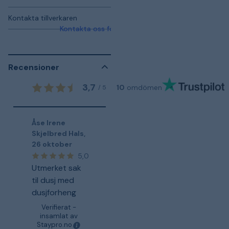
Kontakta tillverkaren
Kontakta oss för mer information
Recensioner
3,7
10
omdömen
/
5
Åse Irene
Skjelbred Hals
,
26 oktober
5,0
Utmerket sak
til dusj med
dusjforheng
Verifierat -
insamlat av
Staypro.no