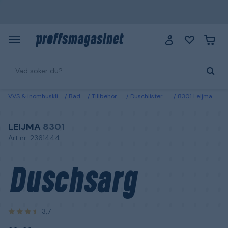
VVS & inomhusklimat
Badrum
Tillbehör duschar
Duschlister & duschsarger
8301 Leijma Duschsarg 92x92 cm
LEIJMA
8301
Art.nr: 2361444
Duschsarg
3,7