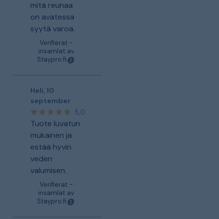
mitä reunaa
on avatessa
syytä varoa.
Verifierat -
insamlat av
Staypro.fi
Heli
,
10
september
5,0
Tuote luvatun
mukainen ja
estää hyvin
veden
valumisen.
Verifierat -
insamlat av
Staypro.fi