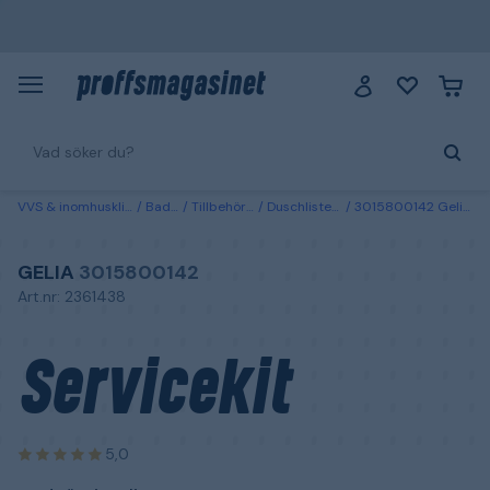
VVS & inomhusklimat
Badrum
Tillbehör duschar
Duschlister & duschsarger
3015800142 Gelia Servicekit med tätningslister 17 mm
GELIA
3015800142
Art.nr: 2361438
Servicekit
5,0