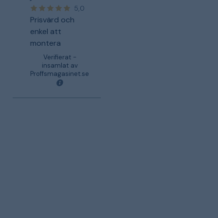
5,0
Prisvärd och
enkel att
montera
Verifierat -
insamlat av
Proffsmagasinet.se