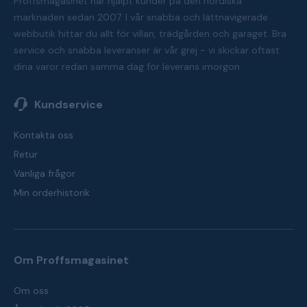
Proffsmagasinet har hjälpt kunder på den nordiska
marknaden sedan 2007. I vår snabba och lättnavigerade
webbutik hittar du allt för villan, trädgården och garaget. Bra
service och snabba leveranser är vår grej - vi skickar oftast
dina varor redan samma dag för leverans imorgon.
Kundservice
Kontakta oss
Retur
Vanliga frågor
Min orderhistorik
Om Proffsmagasinet
Om oss