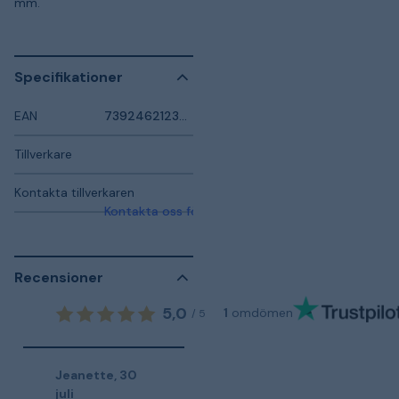
mm.
Specifikationer
EAN
7392462123926
Tillverkare
Kontakta tillverkaren
Kontakta oss för mer information
Recensioner
5,0
1
omdömen
/
5
Jeanette
,
30
juli