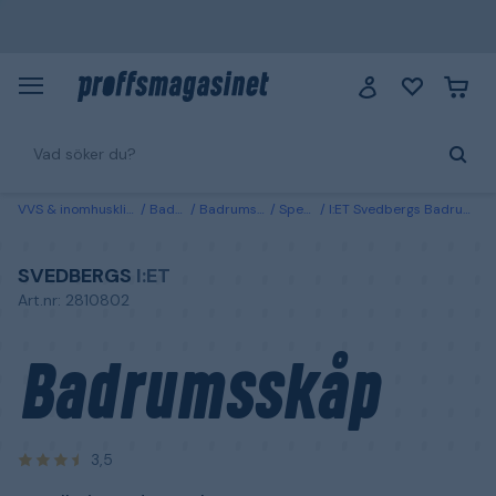
VVS & inomhusklimat
Badrum
Badrumsmöbler
Spegelskåp
I:ET Svedbergs Badrumsskåp metall, vit, med spegel
SVEDBERGS
I:ET
Art.nr: 2810802
Badrumsskåp
3,5