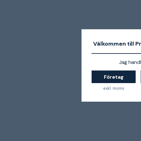
Välkommen till P
Jag handl
Företag
exkl. moms