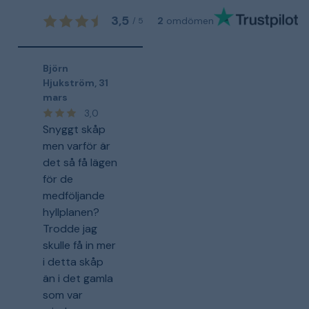
3,5
2
omdömen
/
5
Björn
Hjukström
,
31
mars
3,0
Snyggt skåp
men varför är
det så få lägen
för de
medföljande
hyllplanen?
Trodde jag
skulle få in mer
i detta skåp
än i det gamla
som var