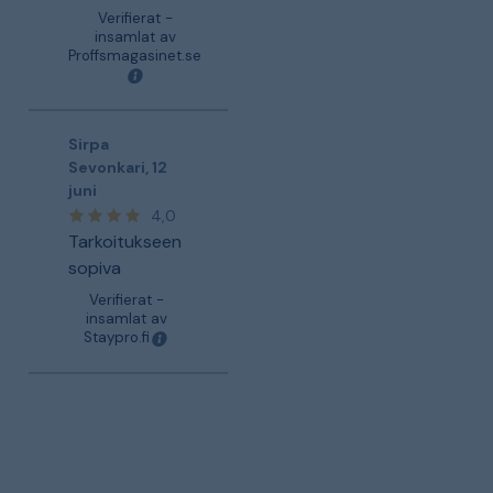
Verifierat -
insamlat av
Proffsmagasinet.se
Sirpa
Sevonkari
,
12
juni
4,0
Tarkoitukseen
sopiva
Verifierat -
insamlat av
Staypro.fi