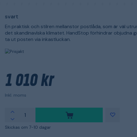
svart
En praktisk och stilren mellanstor postlåda, som är väl utru
det skandinavíska klimatet. HandStop förhindrar objudna g
ta ut posten via inkastluckan.
1 010 kr
Inkl. moms
Skickas om 7-10 dagar