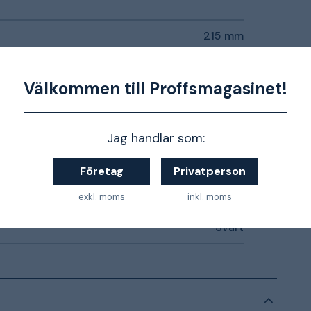
215 mm
380 mm
Välkommen till Proffsmagasinet!
260 mm
500 mm
Jag handlar som:
50 mm
Företag
Privatperson
25 l
exkl. moms
inkl. moms
Svart