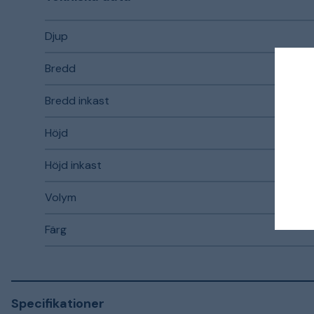
Djup
Bredd
Bredd inkast
Höjd
Höjd inkast
Volym
Färg
Specifikationer