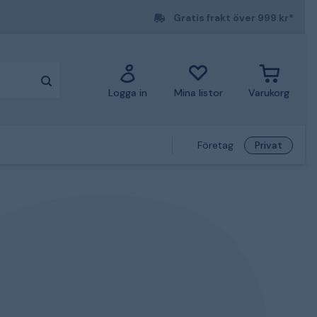
Gratis frakt över 999 kr*
Logga in
Mina listor
Varukorg
Företag
Privat