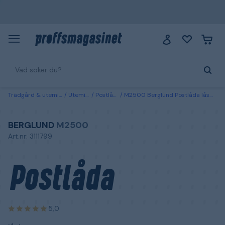
Trädgård & utemiljö
Utemiljö
Postlådor
M2500 Berglund Postlåda låsbar Svart
BERGLUND
M2500
Art.nr: 3111799
Postlåda
5,0