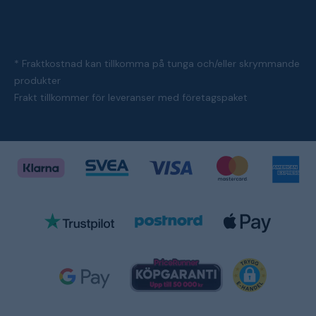
* Fraktkostnad kan tillkomma på tunga och/eller skrymmande
produkter
Frakt tillkommer för leveranser med företagspaket