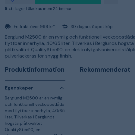
8 st
i lager |
Skickas inom 24 timmar!
Fri frakt över 999 kr*
30 dagars öppet köp
Berglund M2500 är en rymlig och funktionell veckopostlåd
flyttbar innerhylla, 40/65 liter. Tillverkas i Berglunds högsta
plåtkvalitet QualitySteel10, en elektrolytgalvaniserad stålp
pulverlackeras för snygg finish.
Produktinformation
Rekommenderat
Egenskaper
Berglund M2500 är en rymlig
och funktionell veckopostlåda
med flyttbar innerhylla, 40/65
liter. Tillverkas i Berglunds
högsta plåtkvalitet
QualitySteel10, en