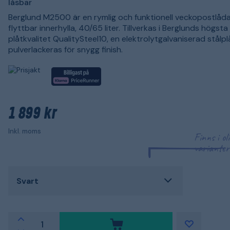
låsbar
Berglund M2500 är en rymlig och funktionell veckopostlåd
flyttbar innerhylla, 40/65 liter. Tillverkas i Berglunds högsta
plåtkvalitet QualitySteel10, en elektrolytgalvaniserad stålp
pulverlackeras för snygg finish.
1 899 kr
Inkl. moms
Finns i ol
varianter
Svart