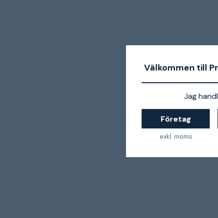
Välkommen till P
Jag handl
Företag
exkl. moms