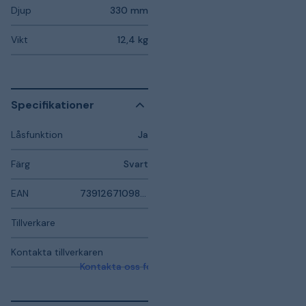
Djup
330 mm
Vikt
12,4 kg
Specifikationer
Låsfunktion
Ja
Färg
Svart
EAN
7391267109821
Tillverkare
Kontakta tillverkaren
Kontakta oss för mer information