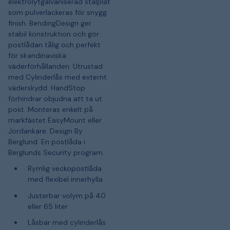
elektrolytgalvaniserad stålplåt
som pulverlackeras för snygg
finish. BendingDesign ger
stabil konstruktion och gör
postlådan tålig och perfekt
för skandinaviska
väderförhållanden. Utrustad
med Cylinderlås med externt
väderskydd. HandStop
förhindrar objudna att ta ut
post. Monteras enkelt på
markfästet EasyMount eller
Jordankare. Design By
Berglund. En postlåda i
Berglunds Security program.
Rymlig veckopostlåda
med flexibel innerhylla
Justerbar volym på 40
eller 65 liter
Låsbar med cylinderlås