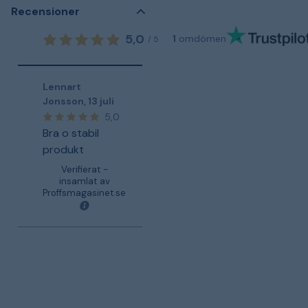
Recensioner
5,0
1
omdömen
/
5
Lennart
Jonsson
,
13 juli
5,0
Bra o stabil
produkt
Verifierat -
insamlat av
Proffsmagasinet.se