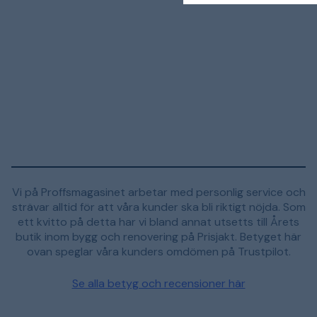
Vi på Proffsmagasinet arbetar med personlig service och
strävar alltid för att våra kunder ska bli riktigt nöjda. Som
ett kvitto på detta har vi bland annat utsetts till Årets
butik inom bygg och renovering på Prisjakt. Betyget här
ovan speglar våra kunders omdömen på Trustpilot.
Se alla betyg och recensioner här