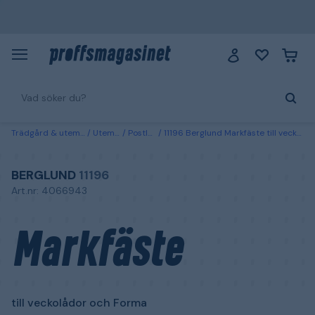
Trädgård & utemiljö
Utemiljö
Postlådor
11196 Berglund Markfäste till veckolådor och Forma
BERGLUND
11196
Art.nr: 4066943
Markfäste
till veckolådor och Forma