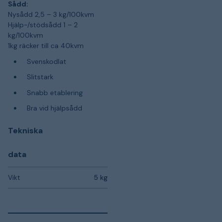
Sådd:
Nysådd 2,5 – 3 kg/100kvm
Hjälp-/stödsådd 1 – 2
kg/100kvm
1kg räcker till ca 40kvm
Svenskodlat
Slitstark
Snabb etablering
Bra vid hjälpsådd
Tekniska
data
Vikt
5 kg