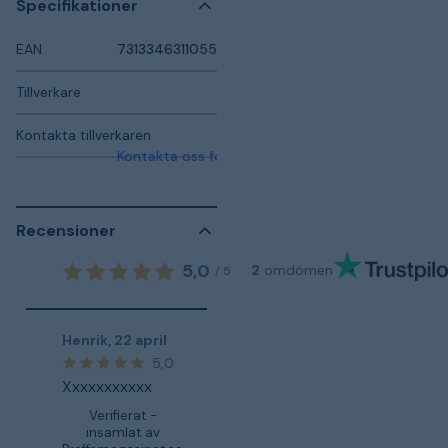
Specifikationer
EAN
7313346311055
Tillverkare
Kontakta tillverkaren
Kontakta oss för mer information
Recensioner
5,0
2
omdömen
/
5
Henrik
,
22 april
5,0
Xxxxxxxxxxx
Verifierat -
insamlat av