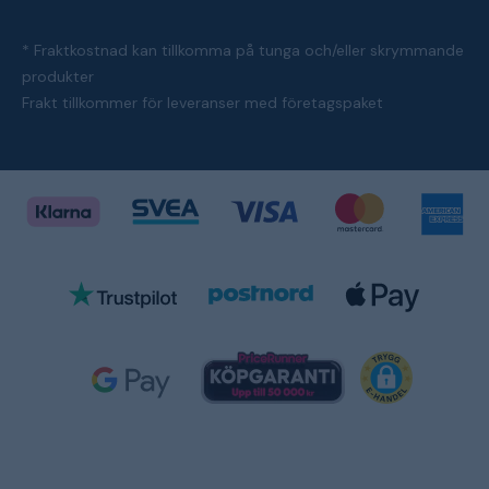
* Fraktkostnad kan tillkomma på tunga och/eller skrymmande
produkter
Frakt tillkommer för leveranser med företagspaket