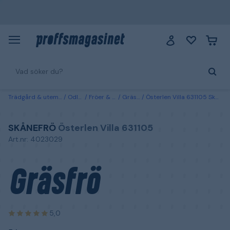
Trädgård & utemiljö
Odling
Fröer & lökar
Gräsfröer
Österlen Villa 631105 Skånefrö Gräsfrö 5 kg
SKÅNEFRÖ
Österlen Villa 631105
Art.nr: 4023029
Gräsfrö
5,0