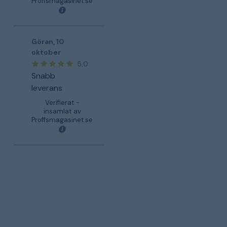
Proffsmagasinet.se
Göran
,
10
oktober
5,0
Snabb
leverans
Verifierat -
insamlat av
Proffsmagasinet.se