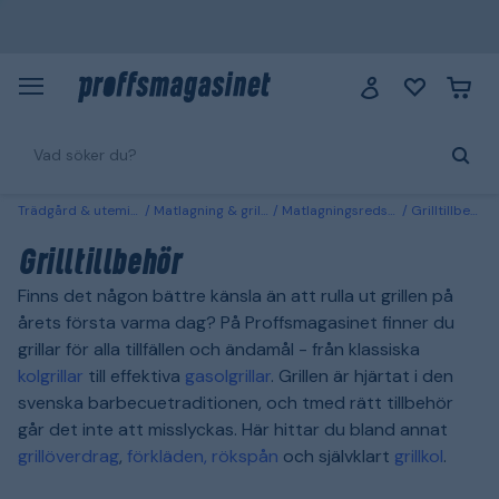
Trädgård & utemiljö
Matlagning & grillar
Matlagningsredskap
Grilltillbehör
Grilltillbehör
Finns det någon bättre känsla än att rulla ut grillen på
årets första varma dag? På Proffsmagasinet finner du
grillar för alla tillfällen och ändamål - från klassiska
kolgrillar
till effektiva
gasolgrillar
. Grillen är hjärtat i den
svenska barbecuetraditionen, och tmed rätt tillbehör
går det inte att misslyckas. Här hittar du bland annat
grillöverdrag
,
förkläden,
rökspån
och självklart
grillkol
.