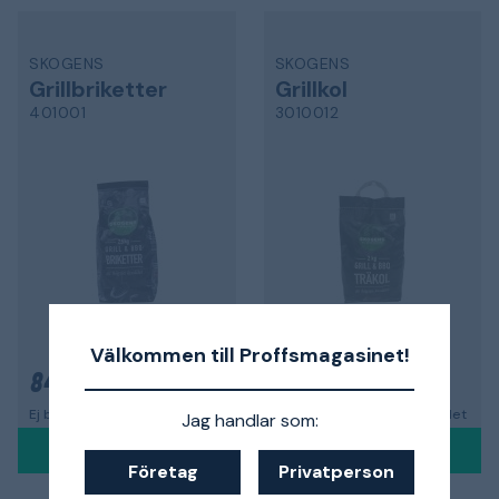
SKOGENS
SKOGENS
Grillbriketter
Grillkol
401001
3010012
2 kg
Välkommen till Proffsmagasinet!
84 kr
97 kr
Ej beställningsbar för tillfället
Ej beställningsbar för tillfället
Jag handlar som:
Företag
Privatperson