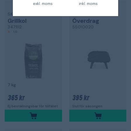
exkl. moms
inkl. moms
SKOGENS
MUURIKKA
Grillkol
Överdrag
3471112
55010020
1,0
7 kg
365 kr
395 kr
Ej beställningsbar för tillfället
Slut för säsongen