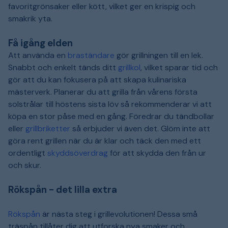
favoritgrönsaker eller kött, vilket ger en krispig och
smakrik yta.
Få igång elden
Att använda en
braständare
gör grillningen till en lek.
Snabbt och enkelt tänds ditt
grillkol
, vilket sparar tid och
gör att du kan fokusera på att skapa kulinariska
mästerverk. Planerar du att grilla från vårens första
solstrålar till höstens sista löv så rekommenderar vi att
köpa en stor påse med en gång. Föredrar du tändbollar
eller
grillbriketter
så erbjuder vi även det. Glöm inte att
göra rent grillen när du är klar och täck den med ett
ordentligt
skyddsöverdrag
för att skydda den från ur
och skur.
Rökspån - det lilla extra
Rökspån
är nästa steg i grillevolutionen! Dessa små
träspån tillåter dig att utforska nya smaker och