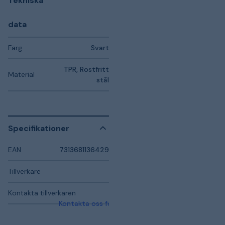
Tekniska
data
Färg
Svart
TPR, Rostfritt
Material
stål
Specifikationer
EAN
7313681136429
Tillverkare
Kontakta tillverkaren
Kontakta oss för mer information