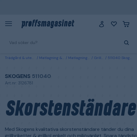
Trädgård & utemiljö
Matlagning & grillar
Matlagningsredskap
Grilltillbehör
511040 Skogens Skorstenständare
SKOGENS
511040
Art.nr: 3126781
Skorstenständare
Med Skogens kvalitativa skorstenständare tänder du dina
grillbriketter & grillkol enkelt och miljövänligt. Spara tändst