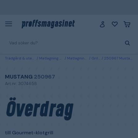
Trädgård & utemiljö
Matlagning & grillar
Matlagningsredskap
Grilltillbehör
250967 Mustang Överdrag till Gourmet-klotgrill
MUSTANG
250967
Art.nr: 3074658
Överdrag
till Gourmet-klotgrill