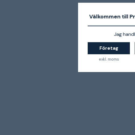
Välkommen till P
Jag handl
Företag
exkl. moms