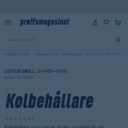
Trädgård & utemiljö
Matlagning & grillar
Matlagningsredskap
Grilltillbehör
G-HB3-D115 LotusGrill Kolbehållare
LOTUSGRILL
G-HB3-D115
Art.nr: 3070831
Kolbehållare
4,9
Kolbehållare som passar till din LotusGrill 34 cm.