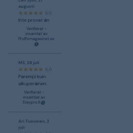
Leif Sjöö
,
21
augusti
5,0
Inte provat än
Verifierat -
insamlat av
Proffsmagasinet.se
MS
,
28 juli
5,0
Parempi kuin
alkuperäinen.
Verifierat -
insamlat av
Staypro.fi
Ari Tuovinen
,
2
juli