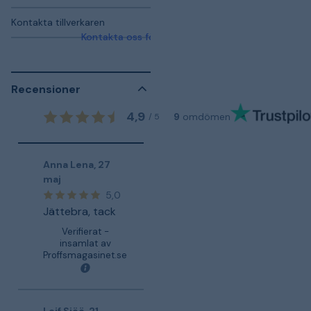
Kontakta tillverkaren
Kontakta oss för mer information
Recensioner
4,9
9
omdömen
/
5
Anna Lena
,
27
maj
5,0
Jättebra, tack
Verifierat -
insamlat av
Proffsmagasinet.se