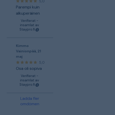
5,0
Parempi kuin
alkuperäinen
Verifierat -
insamlat av
Staypro.fi
Kimmo
Vainionpää
,
21
maj
5,0
Osa oli sopiva
Verifierat -
insamlat av
Staypro.fi
Ladda fler
omdömen