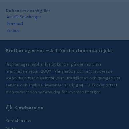
Du kanske också gillar
AL-KO Snöslungor
Armacell
Zodiac
Proffsmagasinet – Allt för dina hemmaprojekt
Proffsmagasinet har hjälpt kunder på den nordiska
marknaden sedan 2007. I vår snabba och lättnavigerade
webbutik hittar du allt för villan, trädgården och garaget. Bra
service och snabba leveranser är vår grej - vi skickar oftast
dina varor redan samma dag för leverans imorgon.
Kundservice
Kontakta oss
Retur