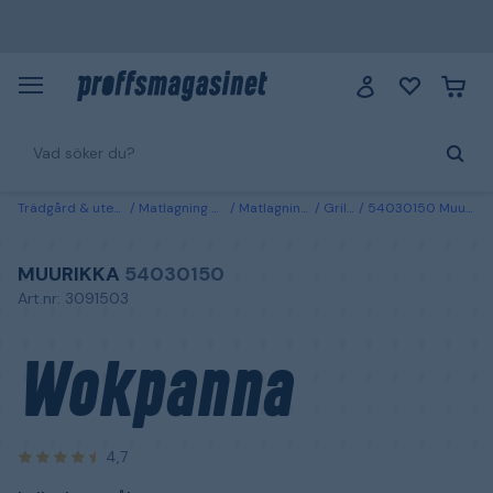
Trädgård & utemiljö
Matlagning & grillar
Matlagningsredskap
Grillredskap
54030150 Muurikka Wokpanna kallvalsat stål 50 cm
MUURIKKA
54030150
Art.nr: 3091503
Wokpanna
4,7