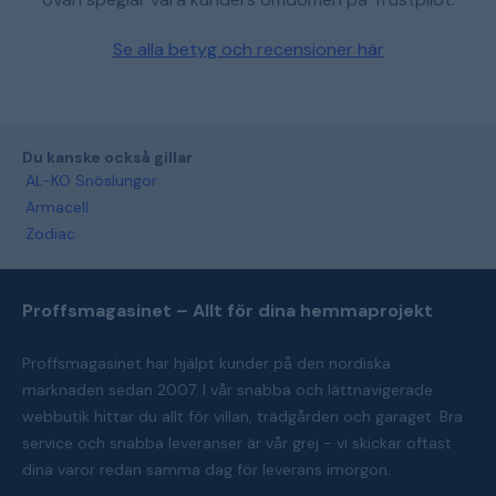
Se alla betyg och recensioner här
Du kanske också gillar
AL-KO Snöslungor
Armacell
Zodiac
Proffsmagasinet – Allt för dina hemmaprojekt
Proffsmagasinet har hjälpt kunder på den nordiska
marknaden sedan 2007. I vår snabba och lättnavigerade
webbutik hittar du allt för villan, trädgården och garaget. Bra
service och snabba leveranser är vår grej - vi skickar oftast
dina varor redan samma dag för leverans imorgon.