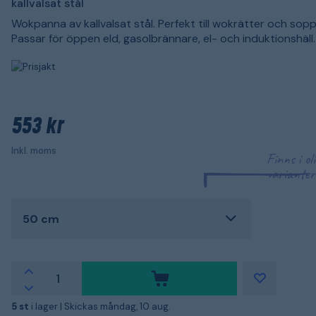
kallvalsat stål
Wokpanna av kallvalsat stål. Perfekt till wokrätter och sopp
Passar för öppen eld, gasolbrännare, el- och induktionshäll.
553 kr
Inkl. moms
Finns i ol
varianter
50 cm
5 st
i lager |
Skickas måndag, 10 aug.