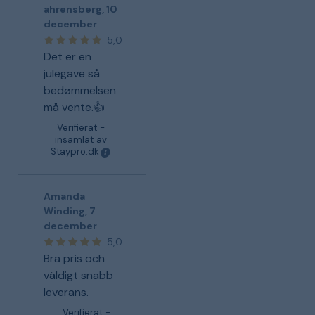
ahrensberg
,
10
december
5,0
Det er en
julegave så
bedømmelsen
må vente.👍
Verifierat -
insamlat av
Staypro.dk
Amanda
Winding
,
7
december
5,0
Bra pris och
väldigt snabb
leverans.
Verifierat -