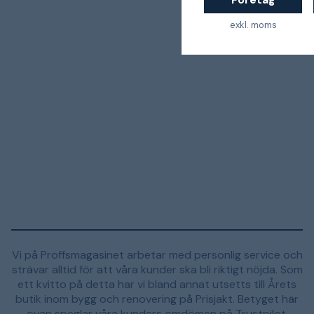
exkl. moms
Vi på Proffsmagasinet arbetar med personlig service och
strävar alltid för att våra kunder ska bli riktigt nöjda. Som
ett kvitto på detta har vi bland annat utsetts till Årets
butik inom bygg och renovering på Prisjakt. Betyget här
ovan speglar våra kunders omdömen på Trustpilot.