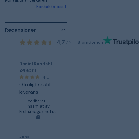
Kontakta tillverkaren
Kontakta oss för mer information
Recensioner
4,7
3
omdömen
/
5
Daniel Rondahl
,
24 april
4,0
Otroligt snabb
leverans
Verifierat -
insamlat av
Proffsmagasinet.se
Jane