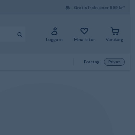
Gratis frakt över 999 kr*
Logga in
Mina listor
Varukorg
Företag
Privat