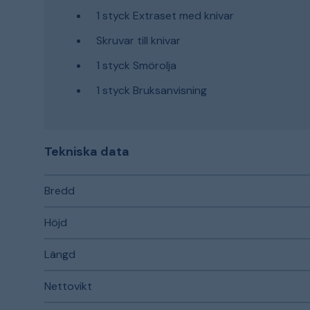
1 styck Extraset med knivar
Skruvar till knivar
1 styck Smörolja
1 styck Bruksanvisning
Tekniska data
Bredd
Höjd
Längd
Nettovikt