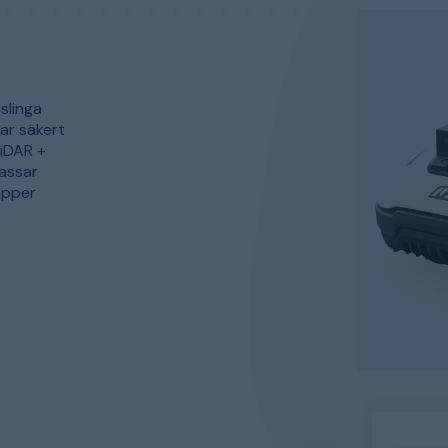
slinga
rar säkert
LiDAR +
passar
ipper