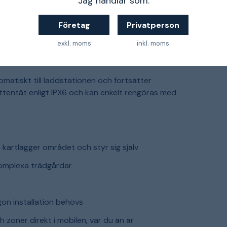
Jag handlar som:
 att klipparen arbetar skonsamt mot gräset
Företag
Privatperson
 Med en låg ljudnivå på ≤60 dB kan Yuka Mini 800
i tätbebyggda områden.
exkl. moms
inkl. moms
omatiskt till laddstationen och fortsätter
attentät enligt IPX6 och kan enkelt rengöras med
kartlägger området och styr sig själv
komplexa trädgårdar
n
on installation behövs
h zoner direkt i mobilen, var du än är