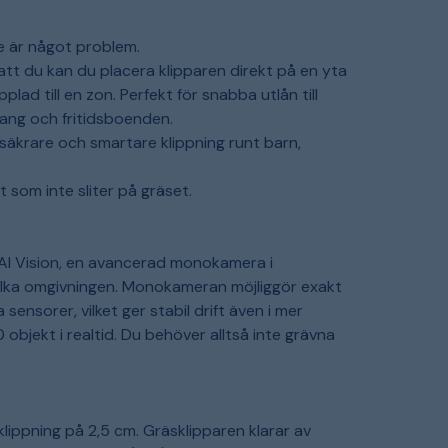
e är något problem.
tt du kan du placera klipparen direkt på en yta
plad till en zon. Perfekt för snabba utlån till
emang och fritidsboenden.
äkrare och smartare klippning runt barn,
t som inte sliter på gräset.
I Vision, en avancerad monokamera i
olka omgivningen. Monokameran möjliggör exakt
ensorer, vilket ger stabil drift även i mer
 objekt i realtid. Du behöver alltså inte grävna
lippning på 2,5 cm. Gräsklipparen klarar av