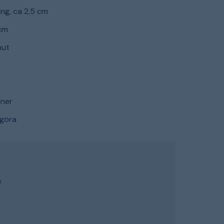
ng, ca 2,5 cm
cm
nut
oner
ngöra
e