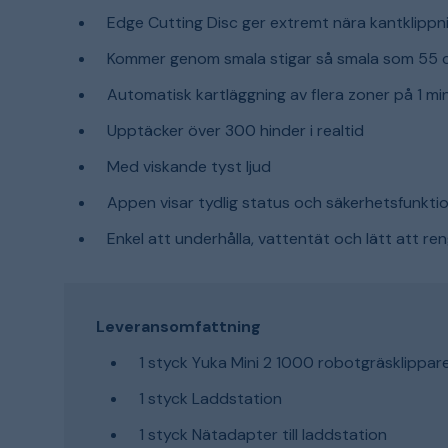
Edge Cutting Disc ger extremt nära kantklippni
Kommer genom smala stigar så smala som 55 
Automatisk kartläggning av flera zoner på 1 mi
Upptäcker över 300 hinder i realtid
Med viskande tyst ljud
Appen visar tydlig status och säkerhetsfunkti
Enkel att underhålla, vattentät och lätt att re
Leveransomfattning
1 styck Yuka Mini 2 1000 robotgräsklippar
1 styck Laddstation
1 styck Nätadapter till laddstation