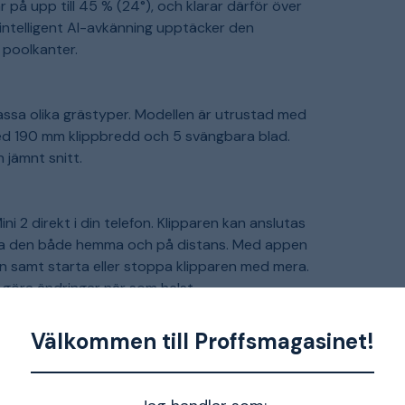
 på upp till 45 % (24°), och klarar därför över
ntelligent AI-avkänning upptäcker den
 poolkanter.
assa olika grästyper. Modellen är utrustad med
ed 190 mm klippbredd och 5 svängbara blad.
 jämnt snitt.
i 2 direkt i din telefon. Klipparen kan anslutas
 styra den både hemma och på distans. Med appen
an samt starta eller stoppa klipparen med mera.
 göra ändringar när som helst.
Välkommen till Proffsmagasinet!
orativa former. Du kan skapa roliga och unika
r du väljer att gräskliapparen ska klippa.