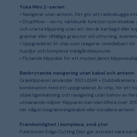
Yuka Mini 2-serien
• Navigerar utan antenn. Det gör att radioskugga int
• DropMow – en ny, världsunik funktion som innebär a
och starta klippning utan att den är kartlagd eller kop
grannar eller tillfälliga gräsytor vid uthyrning, even
• Uppgraderat AI-chip som reagerar omedelbart för s
husdjur och komplexa trädgårdslayouter.
• Flytande klippdisk för ett mycket jämnt klippresulta
Banbrytande navigering utan kabel och antenn
Gräsklipparen använder 360 LiDAR + Dubbelkamera A
kombination med ett uppgraderat AI-chip, för att t
objektigenkänning och navigering utan behov av flera s
utmanande miljöer. Klipparen kan identifiera över 300
ner någon begränsningskabel eller installera antenn.
Framkomlighet i komplexa, små ytor
Funktionen Edge Cutting Disc ger extremt nära kantk