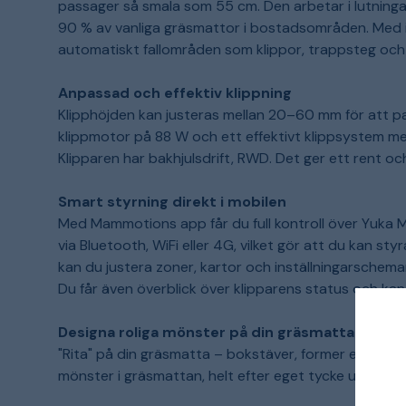
passager så smala som 55 cm. Den arbetar i lutningar
90 % av vanliga gräsmattor i bostadsområden. Med i
automatiskt fallområden som klippor, trappsteg och
Anpassad och effektiv klippning
Klipphöjden kan justeras mellan 20–60 mm för att p
klippmotor på 88 W och ett effektivt klippsystem m
Klipparen har bakhjulsdrift, RWD. Det ger ett rent och
Smart styrning direkt i mobilen
Med Mammotions app får du full kontroll över Yuka Min
via Bluetooth, WiFi eller 4G, vilket gör att du kan
kan du justera zoner, kartor och inställningarschem
Du får även överblick över klipparens status och kan
Designa roliga mönster på din gräsmatta
"Rita" på din gräsmatta – bokstäver, former eller dek
mönster i gräsmattan, helt efter eget tycke utifrån hu