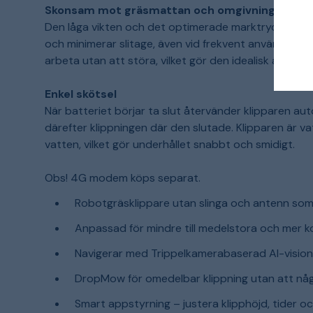
Skonsam mot gräsmattan och omgivningen
Den låga vikten och det optimerade marktrycket gör
och minimerar slitage, även vid frekvent användning.
arbeta utan att störa, vilket gör den idealisk även 
Enkel skötsel
När batteriet börjar ta slut återvänder klipparen aut
därefter klippningen där den slutade. Klipparen är v
vatten, vilket gör underhållet snabbt och smidigt.
Obs! 4G modem köps separat.
Robotgräsklippare utan slinga och antenn som 
Anpassad för mindre till medelstora och mer 
Navigerar med Trippelkamerabaserad AI-visio
DropMow för omedelbar klippning utan att någ
Smart appstyrning – justera klipphöjd, tider oc