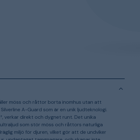
håller möss och råttor borta inomhus utan att
Silverline A-Guard som är en unik ljudteknologi.
², verkar direkt och dygnet runt. Det unika
 ultraljud som stör möss och råttors naturliga
lig miljö för djuren, vilket gör att de undviker
jur, undantaget tamgnagare, och skapar inte