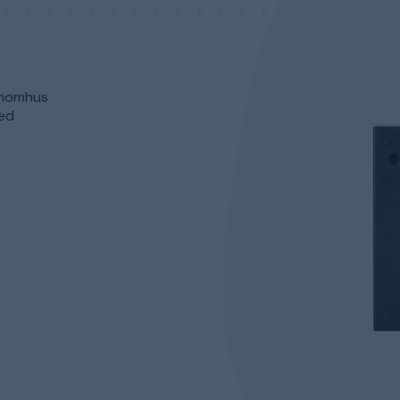
 inomhus
med