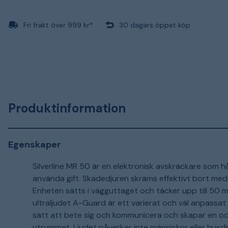
Fri frakt över 999 kr*
30 dagars öppet köp
Produktinformation
Egenskaper
Silverline MR 50 är en elektronisk avskräckare som 
använda gift. Skadedjuren skräms effektivt bort med 
Enheten sätts i vägguttaget och täcker upp till 50 m
ultraljudet A-Guard är ett varierat och väl anpassat
sätt att bete sig och kommunicera och skapar en odräg
utrymmet. Ljudet påverkar inte människor eller husd