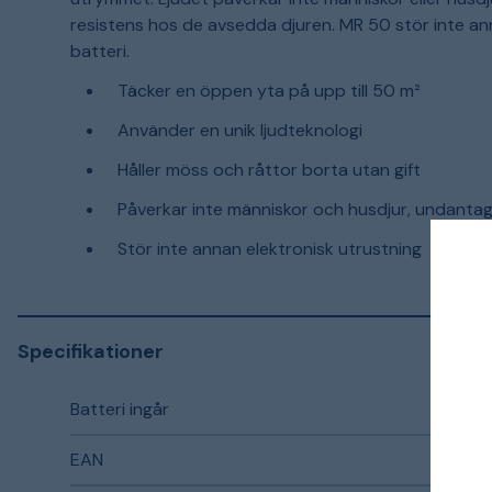
resistens hos de avsedda djuren. MR 50 stör inte an
batteri.
Täcker en öppen yta på upp till 50 m²
Använder en unik ljudteknologi
Håller möss och råttor borta utan gift
Påverkar inte människor och husdjur, undant
Stör inte annan elektronisk utrustning
Specifikationer
Batteri ingår
EAN