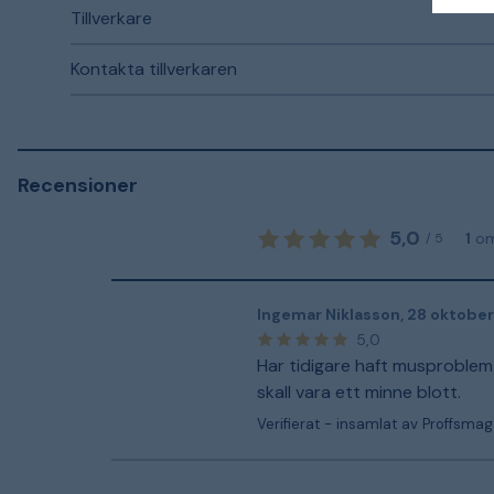
Tillverkare
Kontakta tillverkaren
Recensioner
5,0
1
o
/
5
Ingemar Niklasson
,
28 oktobe
5,0
Har tidigare haft musproblem
skall vara ett minne blott.
Verifierat - insamlat av Proffsmag