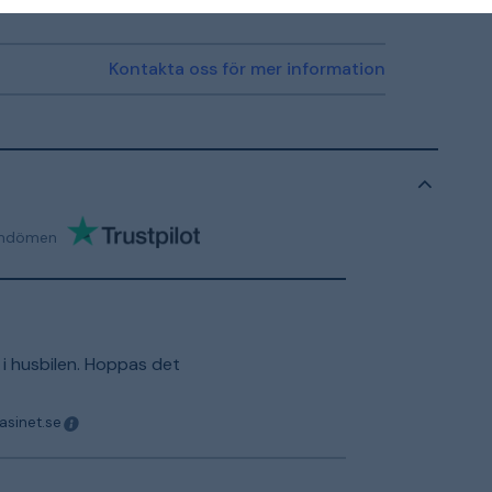
Kontakta oss för mer information
mdömen
r
 i husbilen. Hoppas det
asinet.se