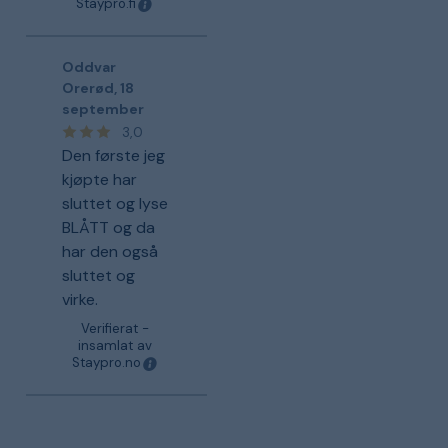
Staypro.fi
Oddvar
Orerød
,
18
september
3,0
Den første jeg
kjøpte har
sluttet og lyse
BLÅTT og da
har den også
sluttet og
virke.
Verifierat -
insamlat av
Staypro.no