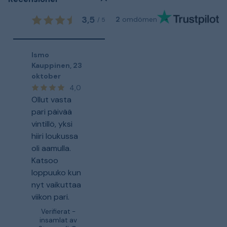
3,5
2
omdömen
/
5
Ismo
Kauppinen
,
23
oktober
4,0
Ollut vasta
pari päivää
vintillö, yksi
hiiri loukussa
oli aamulla.
Katsoo
loppuuko kun
nyt vaikuttaa
viikon pari.
Verifierat -
insamlat av