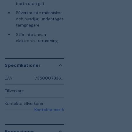
borta utan gift
Påverkar inte människor
och husdjur, undantaget
tamgnagare
Stör inte annan
elektronisk utrustning
Specifikationer
EAN
7350007336576
Tillverkare
Kontakta tillverkaren
Kontakta oss för mer information
Recensioner