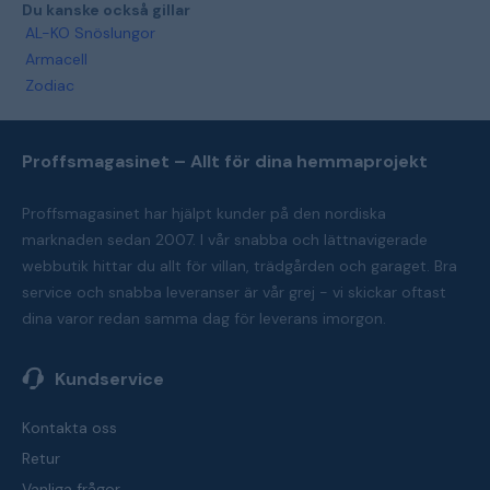
Du kanske också gillar
AL-KO Snöslungor
Armacell
Zodiac
Proffsmagasinet – Allt för dina hemmaprojekt
Proffsmagasinet har hjälpt kunder på den nordiska
marknaden sedan 2007. I vår snabba och lättnavigerade
webbutik hittar du allt för villan, trädgården och garaget. Bra
service och snabba leveranser är vår grej - vi skickar oftast
dina varor redan samma dag för leverans imorgon.
Kundservice
Kontakta oss
Retur
Vanliga frågor