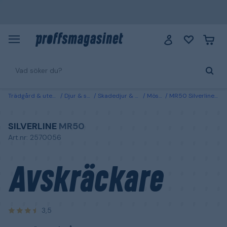
Trädgård & utemiljö
Djur & skötsel
Skadedjur & bekämpning
Möss & råttor
MR50 Silverline Avskräckare mot möss och råttor
SILVERLINE
MR50
Art.nr: 2570056
Avskräckare
3,5