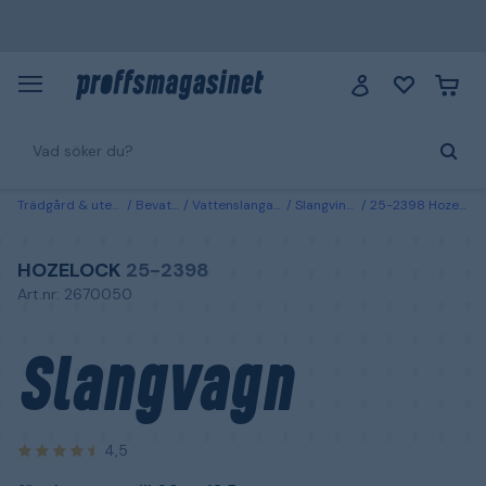
Trädgård & utemiljö
Bevattning
Vattenslangar & kopplingar
Slangvindor & slangvagnar
25-2398 Hozelock Slangvagn för slang upp till 60 m, 12.5 mm
HOZELOCK
25-2398
Art.nr: 2670050
Slangvagn
4,5