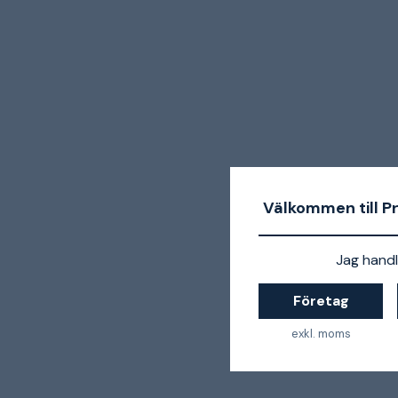
Välkommen till P
Jag handl
Företag
exkl. moms