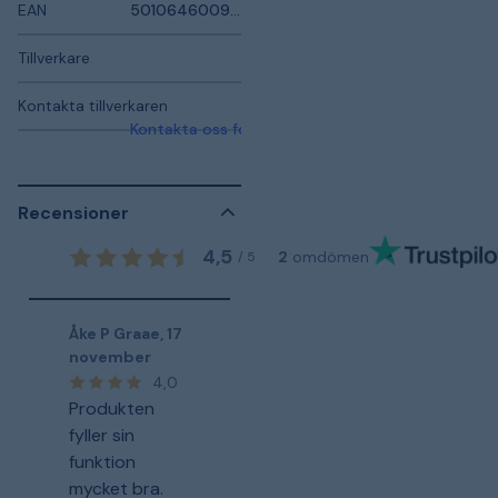
EAN
5010646009621
Tillverkare
Kontakta tillverkaren
Kontakta oss för mer information
Recensioner
4,5
2
omdömen
/
5
Åke P Graae
,
17
november
4,0
Produkten
fyller sin
funktion
mycket bra.