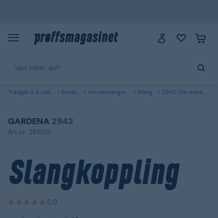
Trädgård & utemiljö
Bevattning
Vattenslangar & kopplingar
Slangkopplingar
2942 Gardena Slangkoppling med reglerventil, 13 mm
GARDENA
2942
Art.nr: 2811315
Slangkoppling
5,0