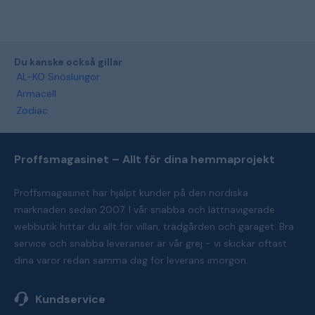
Du kanske också gillar
AL-KO Snöslungor
Armacell
Zodiac
Proffsmagasinet – Allt för dina hemmaprojekt
Proffsmagasinet har hjälpt kunder på den nordiska
marknaden sedan 2007. I vår snabba och lättnavigerade
webbutik hittar du allt för villan, trädgården och garaget. Bra
service och snabba leveranser är vår grej - vi skickar oftast
dina varor redan samma dag för leverans imorgon.
Kundservice