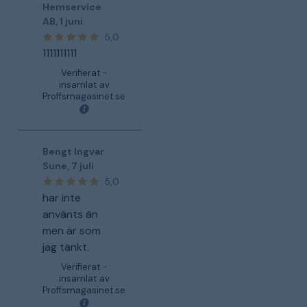
Hemservice
AB
,
1 juni
5,0
1111111111
Verifierat -
insamlat av
Proffsmagasinet.se
Bengt Ingvar
Sune
,
7 juli
5,0
har inte
använts än
men är som
jag tänkt.
Verifierat -
insamlat av
Proffsmagasinet.se