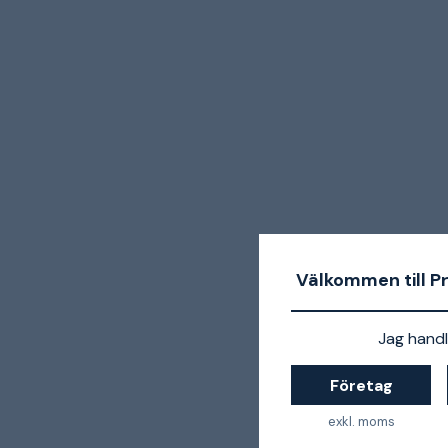
Välkommen till P
Jag handl
Företag
exkl. moms