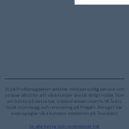
Vi på Proffsmagasinet arbetar med personlig service och
strävar alltid för att våra kunder ska bli riktigt nöjda. Som
ett kvitto på detta har vi bland annat utsetts till Årets
butik inom bygg och renovering på Prisjakt. Betyget här
ovan speglar våra kunders omdömen på Trustpilot.
Se alla betyg och recensioner här