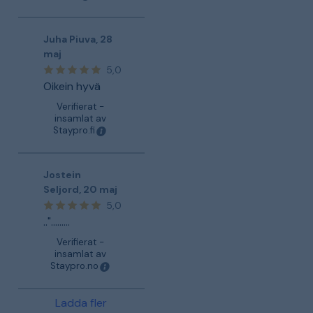
Juha Piuva
,
28
maj
5,0
Oikein hyvä
Verifierat -
insamlat av
Staypro.fi
Jostein
Seljord
,
20 maj
5,0
..".........
Verifierat -
insamlat av
Staypro.no
Ladda fler