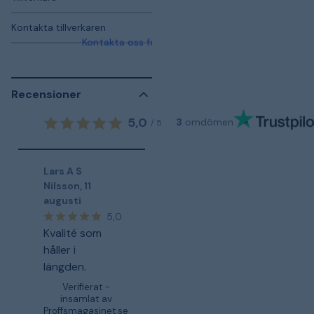
Kontakta tillverkaren
Kontakta oss för mer information
Recensioner
5,0
3
omdömen
/
5
Lars A S
Nilsson
,
11
augusti
5,0
Kvalité som
håller i
längden.
Verifierat -
insamlat av
Proffsmagasinet.se