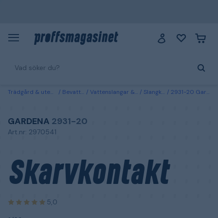
Trädgård & utemiljö
Bevattning
Vattenslangar & kopplingar
Slangkopplingar
2931-20 Gardena Skarvkontakt 1/2"
GARDENA
2931-20
Art.nr: 2970541
Skarvkontakt
5,0