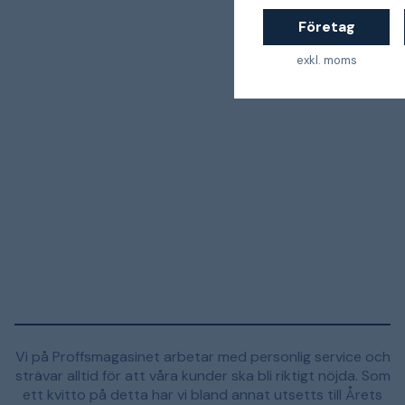
Företag
exkl. moms
Vi på Proffsmagasinet arbetar med personlig service och
strävar alltid för att våra kunder ska bli riktigt nöjda. Som
ett kvitto på detta har vi bland annat utsetts till Årets