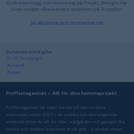
butik inom bygg och renovering på Prisjakt. Betyget här
ovan speglar våra kunders omdömen på Trustpilot.
Se alla betyg och recensioner här
Du kanske också gillar
AL-KO Snöslungor
Armacell
Zodiac
Proffsmagasinet – Allt för dina hemmaprojekt
Proffsmagasinet har hjälpt kunder på den nordiska
marknaden sedan 2007. I vår snabba och lättnavigerade
webbutik hittar du allt för villan, trädgården och garaget. Bra
service och snabba leveranser är vår grej - vi skickar oftast