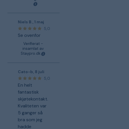
Niels B.
,
1 maj
5,0
Se ovenfor
Verifierat -
insamlat av
Staypro.dk
Cato-b
,
8 juli
5,0
En helt
fantastisk
skjøtekontakt.
Kvaliteten var
5 ganger så
bra som jeg
hadde