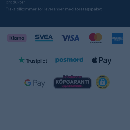
produkter
Frakt tillkommer för leveranser med företagspaket