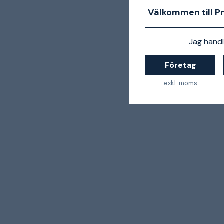
Välkommen till P
Jag handl
Företag
exkl. moms