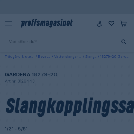
Trädgård & utemiljö
Bevattning
Vattenslangar & kopplingar
Slangkopplingar
18279-20 Gardena Slangkopplingssats 1/2" - 5/8"
GARDENA
18279-20
Art.nr: 3126443
Slangkopplingssa
1/2" - 5/8"