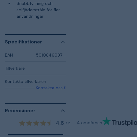
Snabbfyllning och
solfjäderstråle för fler
användningar
Specifikationer
EAN
5010646037600
Tillverkare
Kontakta tillverkaren
Kontakta oss för mer information
Recensioner
4,8
4
omdömen
/
5