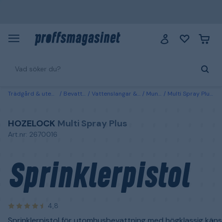
Trädgård & utemiljö
Bevattning
Vattenslangar & kopplingar
Munstycken
Multi Spray Plus Hozelock Sprinklerpistol
HOZELOCK
Multi Spray Plus
Art.nr: 2670016
Sprinklerpistol
4,8
Sprinklerpistol för utomhusbevattning med högklassig käns