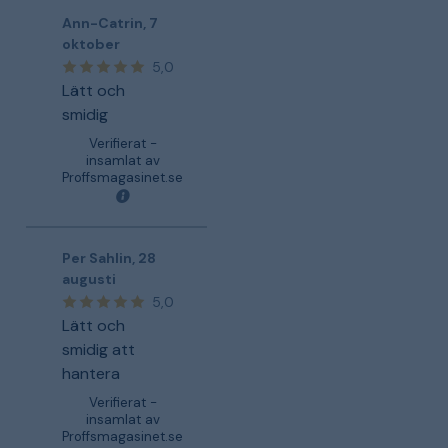
Ann-Catrin
,
7
oktober
5,0
Lätt och
smidig
Verifierat -
insamlat av
Proffsmagasinet.se
Per Sahlin
,
28
augusti
5,0
Lätt och
smidig att
hantera
Verifierat -
insamlat av
Proffsmagasinet.se