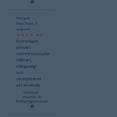
Morgan
MacTeen
,
7
augusti
4,0
Synnerligen
prisvärt
vattenmunstycke.
Hållbart,
mångsidigt
och
okomplicerat
att använda,
Verifierat -
insamlat av
Proffsmagasinet.se