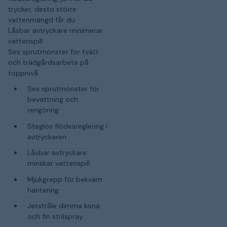
trycker, desto större
vattenmängd får du
Låsbar avtryckare minimerar
vattenspill
Sex sprutmönster för tvätt
och trädgårdsarbete på
toppnivå
Sex sprutmönster för
bevattning och
rengöring
Steglös flödesreglering i
avtryckaren
Låsbar avtryckare
minskar vattenspill
Mjukgrepp för bekväm
hantering
Jetstråle dimma kona
och fin strilspray