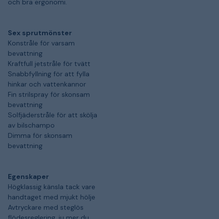
och bra ergonomi.
Sex sprutmönster
Konstråle för varsam
bevattning
Kraftfull jetstråle för tvätt
Snabbfyllning för att fylla
hinkar och vattenkannor
Fin strilspray för skonsam
bevattning
Solfjäderstråle för att skölja
av bilschampo
Dimma för skonsam
bevattning
Egenskaper
Högklassig känsla tack vare
handtaget med mjukt hölje
Avtryckare med steglös
flödesreglering, ju mer du