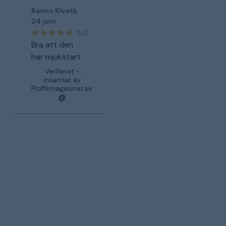
Raimo Kivelä
,
24 juni
5,0
Bra att den
har mjukstart
Verifierat -
insamlat av
Proffsmagasinet.se