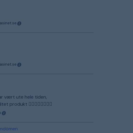
asinet.se
asinet.se
ar vært ute hele tiden,
tet produkt 👍🏽👍🏽👍🏽👍🏽
o
 omdömen