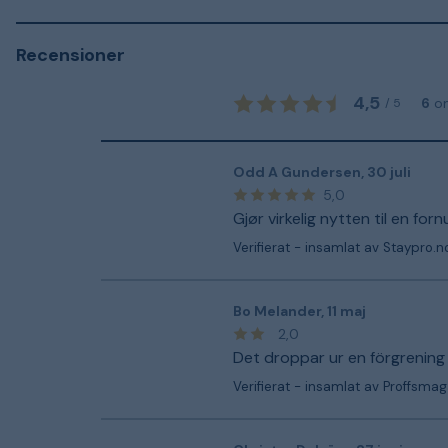
Recensioner
4,5
6
o
/
5
Odd A Gundersen
,
30 juli
5,0
Gjør virkelig nytten til en forn
Verifierat - insamlat av Staypro.n
Bo Melander
,
11 maj
2,0
Det droppar ur en förgrening
Verifierat - insamlat av Proffsmag