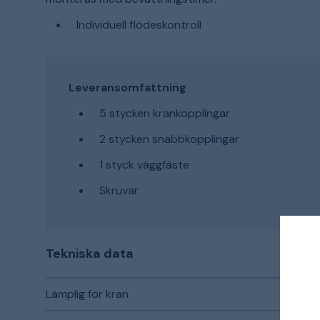
Individuell flödeskontroll
Leveransomfattning
5 stycken krankopplingar
2 stycken snabbkopplingar
1 styck väggfäste
Skruvar.
Tekniska data
Lämplig för kran