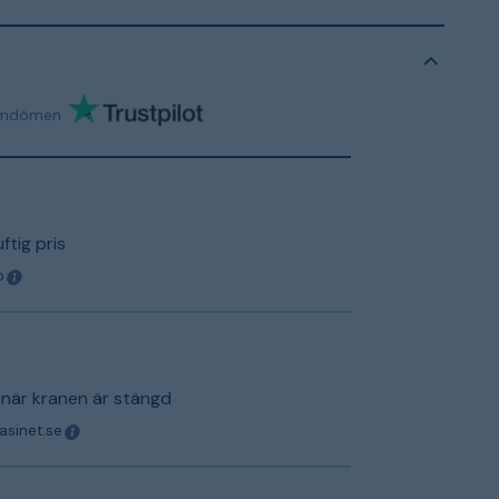
mdömen
uftig pris
o
 när kranen är stängd
asinet.se