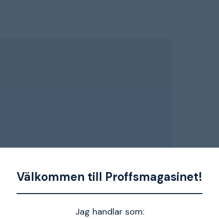
Välkommen till Proffsmagasinet!
3/4", 1/2" och 1"
Jag handlar som: