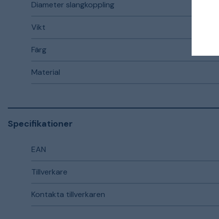
Diameter slangkoppling
Vikt
Färg
Material
Specifikationer
EAN
Tillverkare
Kontakta tillverkaren