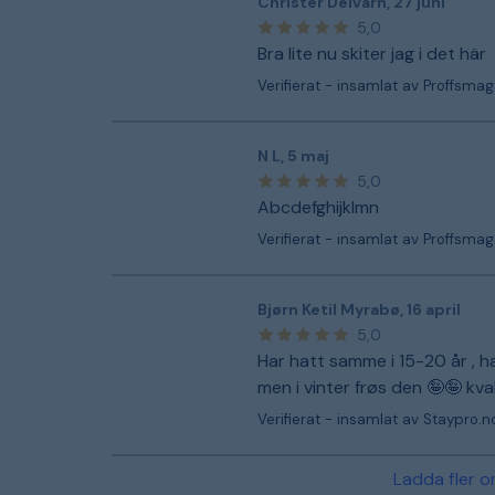
Christer Delvärn
,
27 juni
5,0
Bra lite nu skiter jag i det här
Verifierat - insamlat av Proffsmag
N L
,
5 maj
5,0
Abcdefghijklmn
Verifierat - insamlat av Proffsmag
Bjørn Ketil Myrabø
,
16 april
5,0
Har hatt samme i 15-20 år , h
men i vinter frøs den 🤪🤪 kvali
Verifierat - insamlat av Staypro.n
Ladda fler