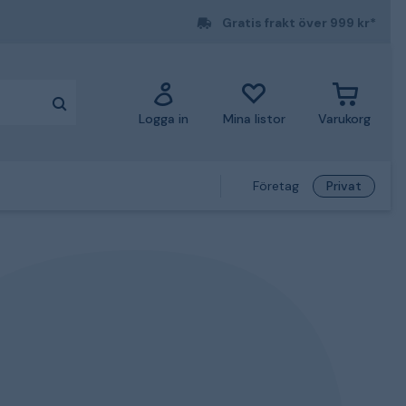
Gratis frakt över 999 kr*
Logga in
Mina listor
Varukorg
Företag
Privat