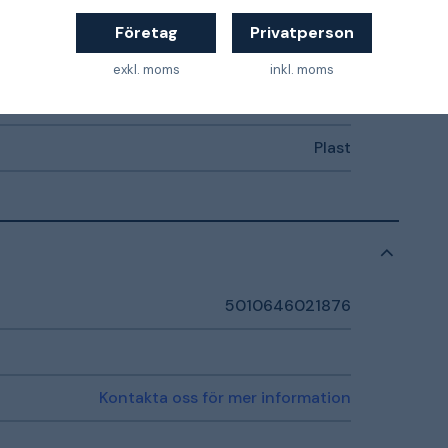
12,5 mm
Företag
Privatperson
0,53 kg
exkl. moms
inkl. moms
Grå/Gul
Plast
5010646021876
Kontakta oss för mer information