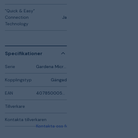
"Quick & Easy"
Connection
Ja
Technology
Specifikationer
Serie
Gardena Micro-Drip-System
Kopplingstyp
Gängad
EAN
4078500059084
Tillverkare
Kontakta tillverkaren
Kontakta oss för mer information