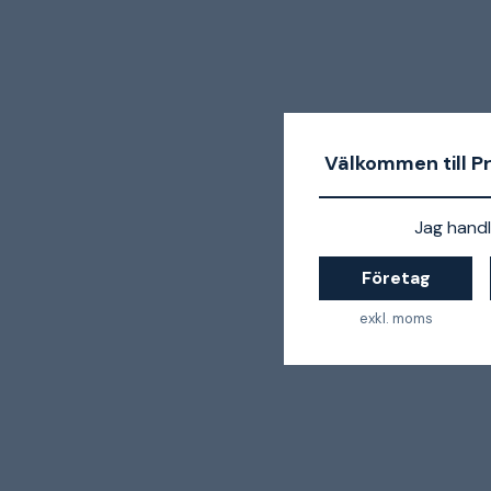
Välkommen till P
Jag handl
Företag
exkl. moms