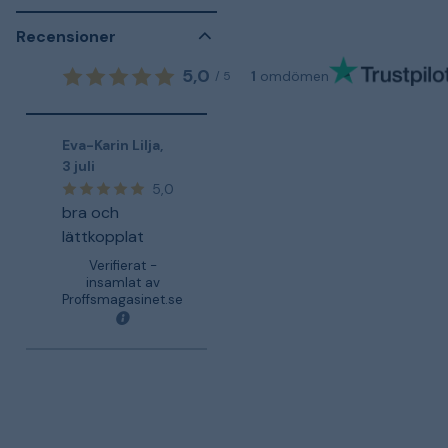
Recensioner
5,0
1
omdömen
/
5
Eva-Karin Lilja
,
3 juli
5,0
bra och
lättkopplat
Verifierat -
insamlat av
Proffsmagasinet.se