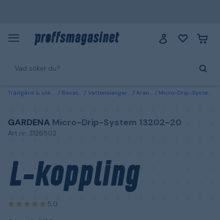
Trädgård & utemiljö
Bevattning
Vattenslangar & kopplingar
Krankopplingar
Micro-Drip-System 13202-20 Gardena L-koppling 2-pack, 1/2"
GARDENA
Micro-Drip-System 13202-20
Art.nr: 3126502
L-koppling
5,0