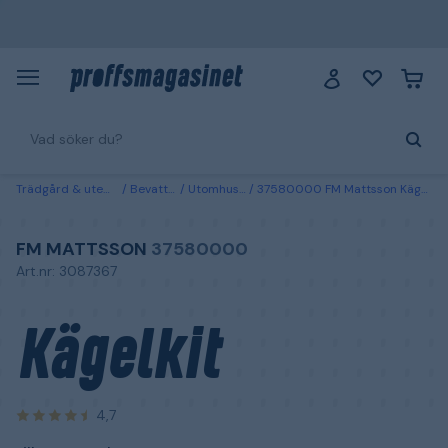
Trädgård & utemiljö
Bevattning
Utomhuskranar
37580000 FM Mattsson Kägelkit till vattenutkastare
FM MATTSSON
37580000
Art.nr: 3087367
Kägelkit
4,7