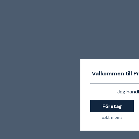
Välkommen till P
Jag handl
Företag
exkl. moms