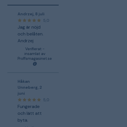
Andrzej
,
8 juli
5,0
Jag är nöjd
och belåten.
Andrzej
Verifierat -
insamlat av
Proffsmagasinet.se
Håkan
Unneberg
,
2
juni
5,0
Fungerade
och lätt att
byta.