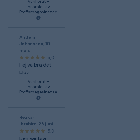
Verifierat -
insamlat av
Proffsmagasinet.se
Anders
Johansson
,
10
mars
5,0
Hej va bra det
blev
Verifierat -
insamlat av
Proffsmagasinet.se
Rezkar
Ibrahim
,
26 juni
5,0
Den var bra