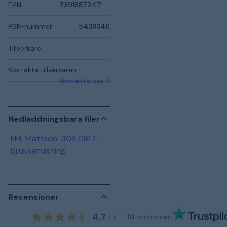
EAN
7391887247033
RSK-nummer
5438346
Tillverkare
Kontakta tillverkaren
Kontakta oss för mer information
Nedladdningsbara filer
FM-Mattson-3087367-
bruksanvisning
Recensioner
4,7
10
omdömen
/
5