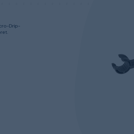
cro-Drip-
ret.