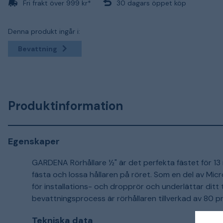
Fri frakt över 999 kr*
30 dagars öppet köp
Denna produkt ingår i:
Bevattning
Produktinformation
Egenskaper
GARDENA Rörhållare ½" är det perfekta fästet för 13 
fästa och lossa hållaren på röret. Som en del av Micro
för installations- och dropprör och underlättar ditt 
bevattningsprocess är rörhållaren tillverkad av 80 p
Tekniska data