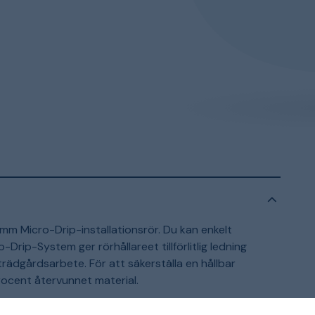
mm Micro-Drip-installationsrör. Du kan enkelt
-Drip-System ger rörhållareet tillförlitlig ledning
trädgårdsarbete. För att säkerställa en hållbar
rocent återvunnet material.