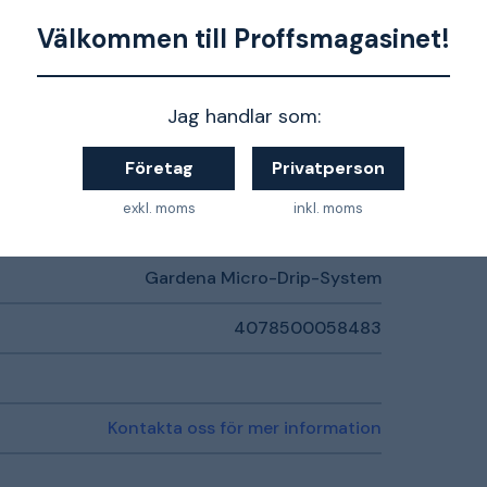
Välkommen till Proffsmagasinet!
10 st
13 mm (1/2")
Jag handlar som:
Företag
Privatperson
exkl. moms
inkl. moms
Gardena Micro-Drip-System
4078500058483
Kontakta oss för mer information