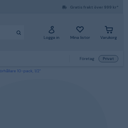
Gratis frakt över 999 kr*
Logga in
Mina listor
Varukorg
Företag
Privat
hållare 10-pack, 1/2"