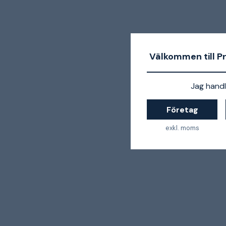
Välkommen till P
Jag handl
Företag
exkl. moms