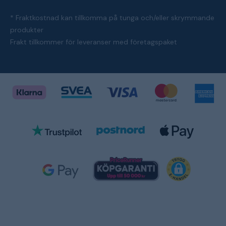
* Fraktkostnad kan tillkomma på tunga och/eller skrymmande
produkter
Frakt tillkommer för leveranser med företagspaket