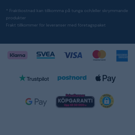
* Fraktkostnad kan tillkomma på tunga och/eller skrymmande
produkter
Frakt tillkommer för leveranser med företagspaket