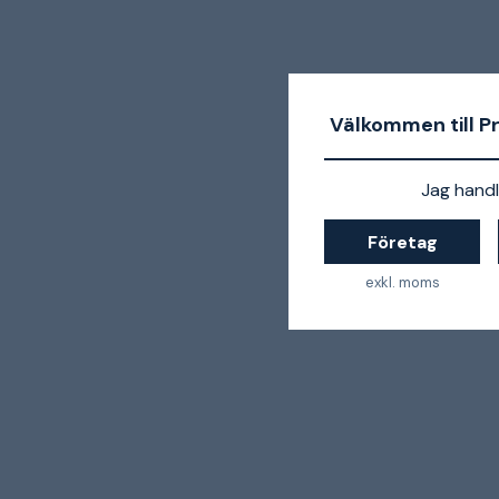
Välkommen till P
Jag handl
Företag
exkl. moms