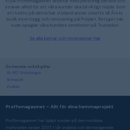
Vi på Proffsmagasinet arbetar med personlig service och
strävar alltid för att våra kunder ska bli riktigt nöjda. Som
ett kvitto på detta har vi bland annat utsetts till Årets
butik inom bygg och renovering på Prisjakt. Betyget här
ovan speglar våra kunders omdömen på Trustpilot.
Se alla betyg och recensioner här
Du kanske också gillar
AL-KO Snöslungor
Armacell
Zodiac
Proffsmagasinet – Allt för dina hemmaprojekt
Proffsmagasinet har hjälpt kunder på den nordiska
marknaden sedan 2007. I vår snabba och lättnavigerade