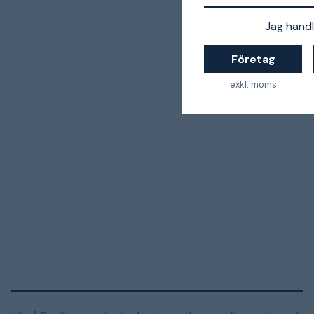
Jag handl
Företag
exkl. moms