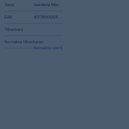
Serie
Gardena Micro-Drip-System
EAN
4078500059138
Tillverkare
Kontakta tillverkaren
Kontakta oss för mer information