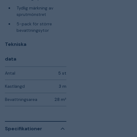
Tydlig märkning av
sprutmönstret
5-pack för större
bevattningsytor
Tekniska
data
Antal
5 st
Kastlängd
3 m
Bevattningsarea
28 m²
Specifikationer