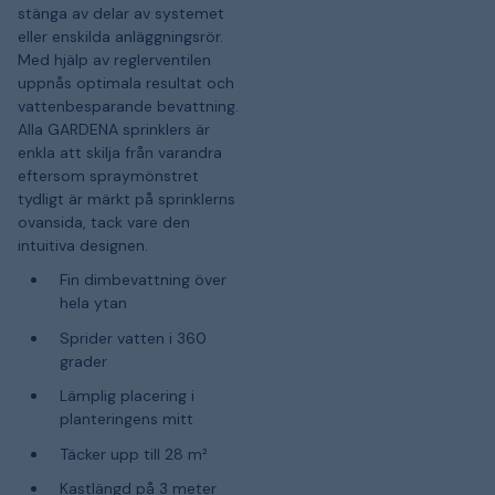
stänga av delar av systemet
eller enskilda anläggningsrör.
Med hjälp av reglerventilen
uppnås optimala resultat och
vattenbesparande bevattning.
Alla GARDENA sprinklers är
enkla att skilja från varandra
eftersom spraymönstret
tydligt är märkt på sprinklerns
ovansida, tack vare den
intuitiva designen.
Fin dimbevattning över
hela ytan
Sprider vatten i 360
grader
Lämplig placering i
planteringens mitt
Täcker upp till 28 m²
Kastlängd på 3 meter