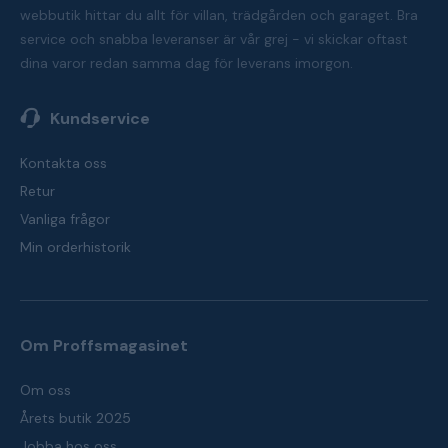
webbutik hittar du allt för villan, trädgården och garaget. Bra
service och snabba leveranser är vår grej - vi skickar oftast
dina varor redan samma dag för leverans imorgon.
Kundservice
Kontakta oss
Retur
Vanliga frågor
Min orderhistorik
Om Proffsmagasinet
Om oss
Årets butik 2025
Jobba hos oss