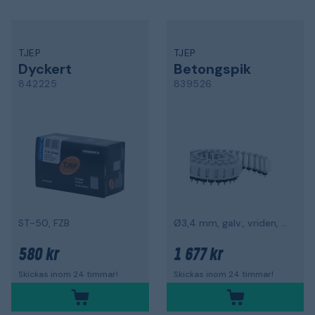
TJEP
TJEP
Dyckert
Betongspik
842225
839526
ST-50, FZB
Ø3,4 mm, galv., vriden, 1000-pack
580 kr
1 677 kr
Skickas inom 24 timmar!
Skickas inom 24 timmar!