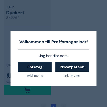
TJEP
Dyckert
842262
Välkommen till Proffsmagasinet!
Jag handlar som:
1,8x20-25-30-35-40-50 mm, FZB, 2400-pack
Företag
Privatperson
912 kr
exkl. moms
inkl. moms
Skickas om 8-10 dagar