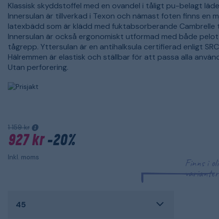
Klassisk skyddstoffel med en ovandel i tåligt pu-belagt läde
Innersulan är tillverkad i Texon och nämast foten finns en m
latexbädd som är klädd med fuktabsorberande Cambrelle te
Innersulan är också ergonomiskt utformad med både pelot
tågrepp. Yttersulan är en antihalksula certifierad enligt SRC
Hälremmen är elastisk och ställbar för att passa alla använ
Utan perforering.
1 159 kr
927 kr
-20%
Inkl. moms
Finns i ol
varianter
45