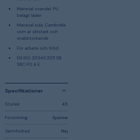
Material ovandel: PU
belagt läder
Material sula: Cambrelle
som är slitstark och
snabbtorkande
För arbete och fritid
EN ISO 20345:2011 SB
SRC FO A E
Specifikationer
Storlek
45
Förslutning
Spänne
Varmfodrad
Nej