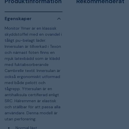
Produktinformation
Rekommenderat
Egenskaper
Monitor Ymer är en klassisk
skyddstoffel med en ovandel i
tåligt pu-belagt läder.
Innersulan är tillverkad i Texon
och nämast foten finns en
mjuk latexbädd som är klädd
med fuktabsorberande
Cambrelle textil. Innersulan är
också ergonomiskt utformad
med både pelott och
tågrepp. Yttersulan är en
antihalksula certifierad enligt
SRC. Hälremmen är elastisk
och ställbar för att passa alla
användare. Denna modell är
utan perforering.
Normal läst