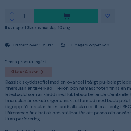
8 st
i lager |
Skickas måndag, 10 aug.
Fri frakt över 999 kr*
30 dagars öppet köp
Denna produkt ingår i:
Kläder & skor
Klassisk skyddstoffel med en ovandel i tåligt pu-belagt läde
Innersulan är tillverkad i Texon och nämast foten finns en m
latexbädd som är klädd med fuktabsorberande Cambrelle te
Innersulan är också ergonomiskt utformad med både pelot
tågrepp. Yttersulan är en antihalksula certifierad enligt SRC
Hälremmen är elastisk och ställbar för att passa alla använ
Utan perforering.