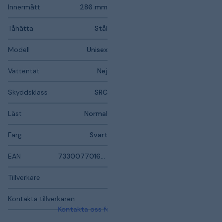
Innermått
286 mm
Tåhätta
Stål
Modell
Unisex
Vattentät
Nej
Skyddsklass
SRC
Läst
Normal
Färg
Svart
EAN
7330077016332
Tillverkare
Kontakta tillverkaren
Kontakta oss för mer information