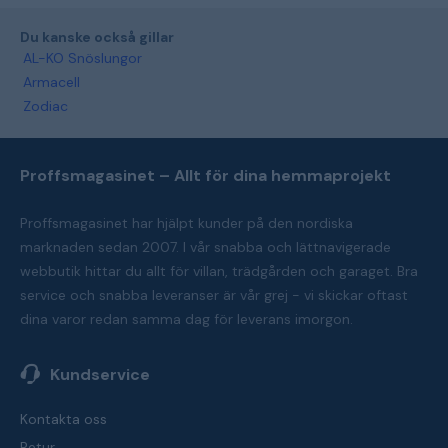
Du kanske också gillar
AL-KO Snöslungor
Armacell
Zodiac
Proffsmagasinet – Allt för dina hemmaprojekt
Proffsmagasinet har hjälpt kunder på den nordiska
marknaden sedan 2007. I vår snabba och lättnavigerade
webbutik hittar du allt för villan, trädgården och garaget. Bra
service och snabba leveranser är vår grej - vi skickar oftast
dina varor redan samma dag för leverans imorgon.
Kundservice
Kontakta oss
Retur