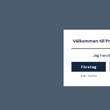
Välkommen till P
Jag handl
Företag
exkl. moms