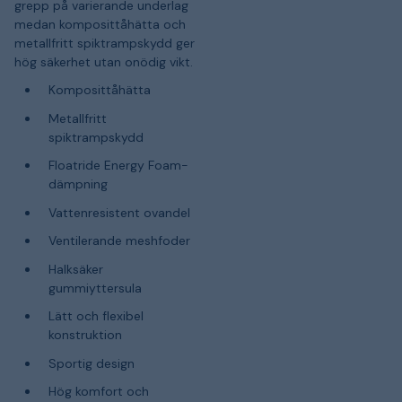
grepp på varierande underlag
medan komposittåhätta och
metallfritt spiktrampskydd ger
hög säkerhet utan onödig vikt.
Komposittåhätta
Metallfritt
spiktrampskydd
Floatride Energy Foam-
dämpning
Vattenresistent ovandel
Ventilerande meshfoder
Halksäker
gummiyttersula
Lätt och flexibel
konstruktion
Sportig design
Hög komfort och