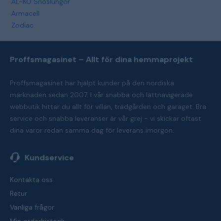
AL-KO Snöslungor
Armacell
Zodiac
Proffsmagasinet – Allt för dina hemmaprojekt
Proffsmagasinet har hjälpt kunder på den nordiska
marknaden sedan 2007. I vår snabba och lättnavigerade
webbutik hittar du allt för villan, trädgården och garaget. Bra
service och snabba leveranser är vår grej - vi skickar oftast
dina varor redan samma dag för leverans imorgon.
Kundservice
Kontakta oss
Retur
Vanliga frågor