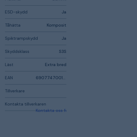
ESD-skydd
Ja
Tåhätta
Komposit
Spiktrampskydd
Ja
Skyddsklass
S3S
Läst
Extra bred
EAN
690774700116
Tillverkare
Kontakta tillverkaren
Kontakta oss för mer information