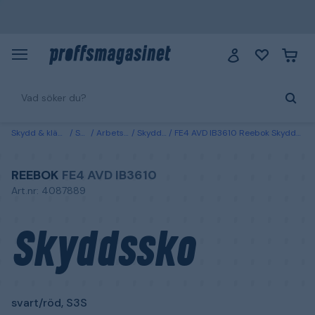
Skydd & kläder
Skor
Arbetsskor
Skyddsskor
FE4 AVD IB3610 Reebok Skyddssko svart/röd, S3S 38
REEBOK
FE4 AVD IB3610
Art.nr: 4087889
Skyddssko
svart/röd, S3S