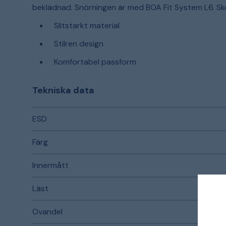
beklädnad. Snörningen är med BOA Fit System L6. Skon
Slitstarkt material
Stilren design
Komfortabel passform
Tekniska data
ESD
Färg
Innermått
Läst
Ovandel