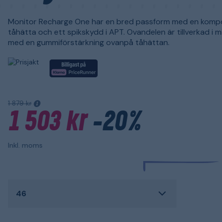
Monitor Recharge One har en bred passform med en komp
tåhätta och ett spikskydd i APT. Ovandelen är tillverkad i m
med en gummiförstärkning ovanpå tåhättan.
1 879 kr
1 503 kr
-20%
Inkl. moms
46