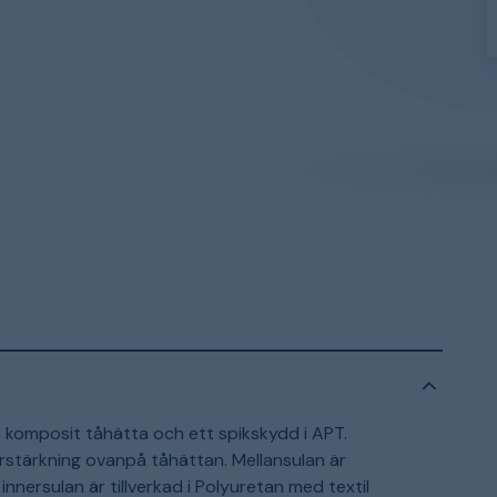
komposit tåhätta och ett spikskydd i APT.
örstärkning ovanpå tåhättan. Mellansulan är
innersulan är tillverkad i Polyuretan med textil