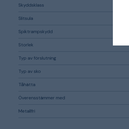
Skyddsklass
Slitsula
Spiktrampskydd
Storlek
Typ av förslutning
Typ av sko
Tåhätta
Överensstämmer med
Metallfri