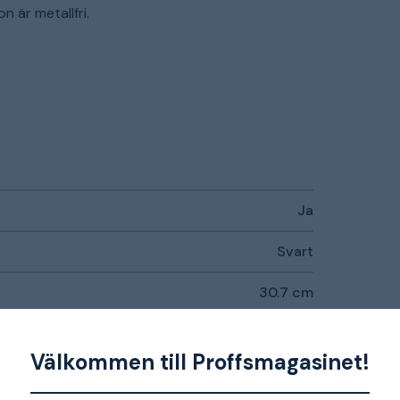
 är metallfri.
Ja
Svart
30.7 cm
Bred
Välkommen till Proffsmagasinet!
Mikrofiber