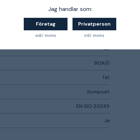
S3S
Jag handlar som:
Gummi
Företag
Privatperson
Textile
exkl. moms
inkl. moms
46
BOAⓇ
Tät
Komposit
EN ISO 20345
Ja