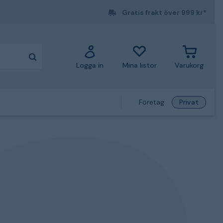
Gratis frakt över 999 kr*
Logga in
Mina listor
Varukorg
Företag
Privat