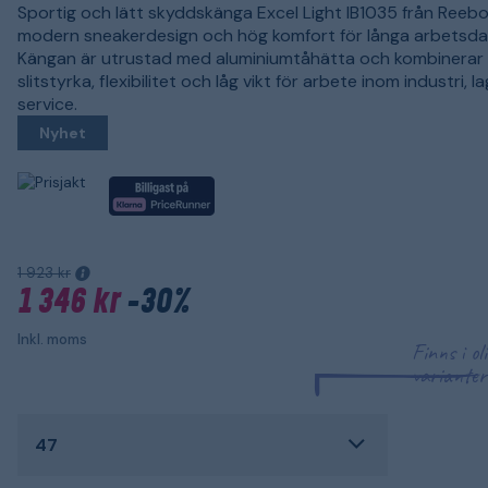
Sportig och lätt skyddskänga Excel Light IB1035 från Reeb
modern sneakerdesign och hög komfort för långa arbetsda
Kängan är utrustad med aluminiumtåhätta och kombinerar
slitstyrka, flexibilitet och låg vikt för arbete inom industri, l
service.
Nyhet
1 923 kr
1 346 kr
-30%
Inkl. moms
Finns i ol
varianter
47