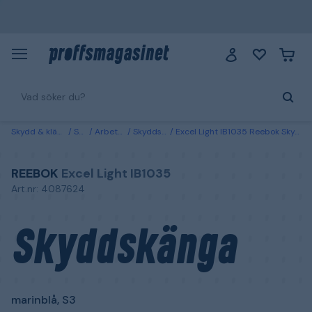
Skydd & kläder
Skor
Arbetsskor
Skyddskängor
Excel Light IB1035 Reebok Skyddskänga marinblå, S3 47
REEBOK
Excel Light IB1035
Art.nr: 4087624
Skyddskänga
marinblå, S3