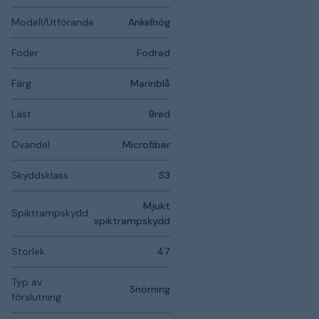
Modell/Utförande
Ankelhög
Foder
Fodrad
Färg
Marinblå
Läst
Bred
Ovandel
Microfiber
Skyddsklass
S3
Mjukt
Spiktrampskydd
spiktrampskydd
Storlek
47
Typ av
Snörning
förslutning