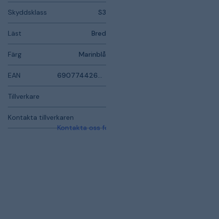
Skyddsklass
S3
Läst
Bred
Färg
Marinblå
EAN
690774426474
Tillverkare
Kontakta tillverkaren
Kontakta oss för mer information