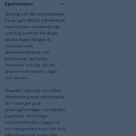
Egenskaper
Sportig och lätt skyddskänga
Excel Light IB1035 från Reebok
med modern sneakerdesign
och hög komfort för långa
arbetsdagar. Kängan är
utrustad med
aluminiumtåhätta och
kombinerar slitstyrka,
flexibilitet och låg vikt för
arbete inom industri, lager
och service.
Ovandel i slitstark microfiber
tillsammans med ventilerande
3D-mesh ger god
andningsförmåga och bekväm
passform. Det luftiga
nylonmeshfodret hjälper till
att transportera bort fukt och
hålla foten sval under hela