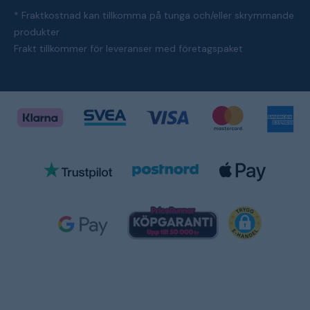
* Fraktkostnad kan tillkomma på tunga och/eller skrymmande
produkter
Frakt tillkommer för leveranser med företagspaket