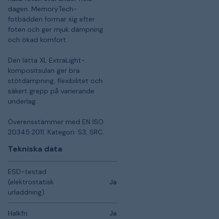
dagen. MemoryTech-
fotbädden formar sig efter
foten och ger mjuk dämpning
och ökad komfort.
Den lätta XL ExtraLight-
kompositsulan ger bra
stötdämpning, flexibilitet och
säkert grepp på varierande
underlag.
Överensstämmer med EN ISO
20345:2011. Kategori: S3, SRC.
Tekniska data
ESD-testad
(elektrostatisk
Ja
urladdning)
Halkfri
Ja