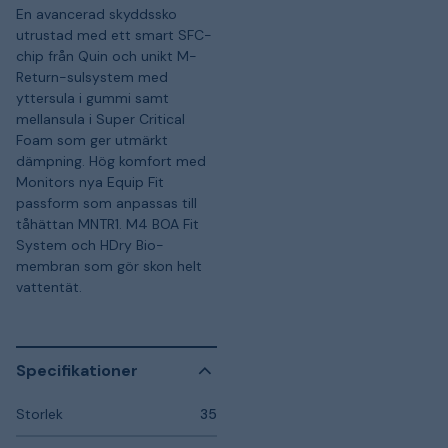
En avancerad skyddssko
utrustad med ett smart SFC-
chip från Quin och unikt M-
Return-sulsystem med
yttersula i gummi samt
mellansula i Super Critical
Foam som ger utmärkt
dämpning. Hög komfort med
Monitors nya Equip Fit
passform som anpassas till
tåhättan MNTR1. M4 BOA Fit
System och HDry Bio-
membran som gör skon helt
vattentät.
Specifikationer
Storlek
35