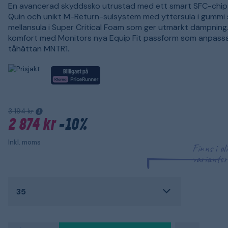
En avancerad skyddssko utrustad med ett smart SFC-chip
Quin och unikt M-Return-sulsystem med yttersula i gummi
mellansula i Super Critical Foam som ger utmärkt dämpning
komfort med Monitors nya Equip Fit passform som anpassas
tåhättan MNTR1.
3 194 kr
2 874 kr
-10%
Inkl. moms
Finns i ol
varianter
35