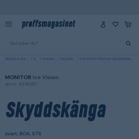
Skydd & kläder
Skor
Arbetsskor
Skyddskängor
Ice Vision Monitor Skyddskänga svart, BOA, S7S 35
MONITOR
Ice Vision
Art.nr: 4078387
Skyddskänga
svart, BOA, S7S