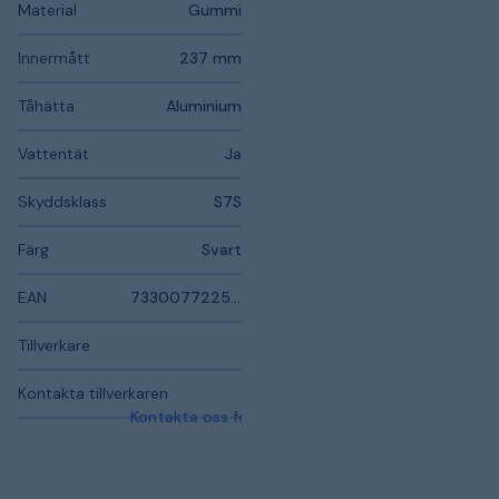
Material
Gummi
Innermått
237 mm
Tåhätta
Aluminium
Vattentät
Ja
Skyddsklass
S7S
Färg
Svart
EAN
7330077225369
Tillverkare
Kontakta tillverkaren
Kontakta oss för mer information