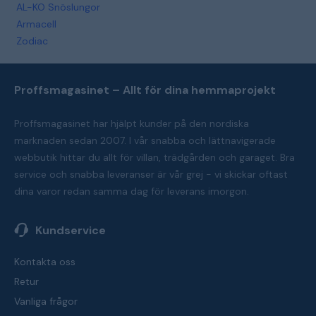
AL-KO Snöslungor
Armacell
Zodiac
Proffsmagasinet – Allt för dina hemmaprojekt
Proffsmagasinet har hjälpt kunder på den nordiska
marknaden sedan 2007. I vår snabba och lättnavigerade
webbutik hittar du allt för villan, trädgården och garaget. Bra
service och snabba leveranser är vår grej - vi skickar oftast
dina varor redan samma dag för leverans imorgon.
Kundservice
Kontakta oss
Retur
Vanliga frågor