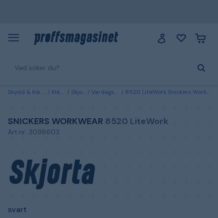
Skydd & kläder
Kläder
Skjortor
Vardagsskjortor
8520 LiteWork Snickers Workwear Skjorta svart Svart
SNICKERS WORKWEAR
8520 LiteWork
Art.nr: 3098603
Skjorta
svart