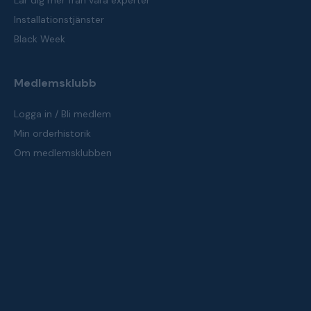
Lär dig mer från våra experter
Installationstjänster
Black Week
Medlemsklubb
Logga in / Bli medlem
Min orderhistorik
Om medlemsklubben