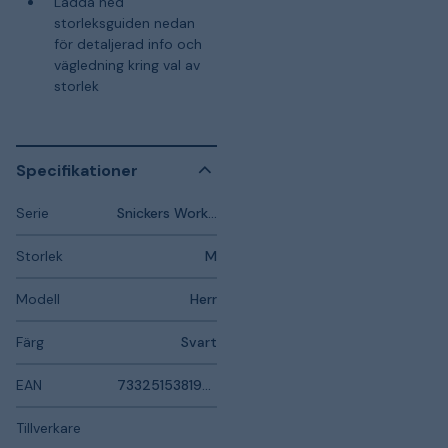
Ladda ned
storleksguiden nedan
för detaljerad info och
vägledning kring val av
storlek
Specifikationer
Serie
Snickers Workwear LiteWork
Storlek
M
Modell
Herr
Färg
Svart
EAN
7332515381958
Tillverkare