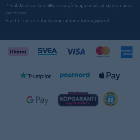
* Fraktkostnad kan tillkomma på tunga och/eller skrymmande
produkter
Frakt tillkommer för leveranser med företagspaket