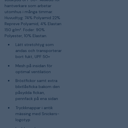
hantverkare som arbetar
utomhus i många timmar.
Huvudtyg: 74% Polyamid 22%
Repreve Polyamid, 4% Elastan
150 g/m². Foder: 90%
Polyester, 10% Elastan.
Lätt stretchtyg som
andas och transporterar
bort fukt, UPF 50+
Mesh på insidan för
optimal ventilation
Bröstfickor samt extra
blixtlåsficka bakom den
påsydda fickan,
pennfack på ena sidan
Tryckknappar i antik
mässing med Snickers-
logotyp