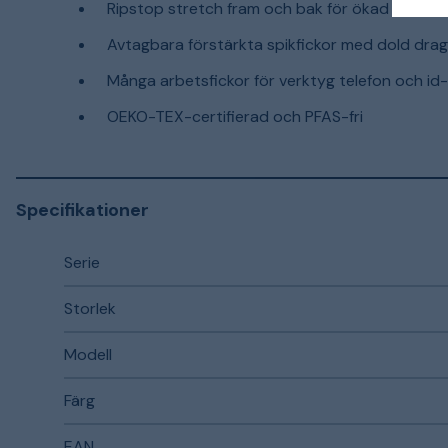
Ripstop stretch fram och bak för ökad slitstyr
Avtagbara förstärkta spikfickor med dold dra
Många arbetsfickor för verktyg telefon och id
OEKO-TEX-certifierad och PFAS-fri
Specifikationer
Serie
Storlek
Modell
Färg
EAN