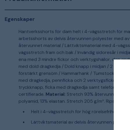
Egenskaper
Hantverksshorts för dam helt i 4-vägsstretch för max
arbetsshorts av delvis återvunnen polyester med avt
återvunnet material / Lättviktsmaterial med 4-vägss
vägsstretch fram och bak / Invändig sidoresår i midja
ena med 3 mindre fickor och verktygshällor, den and
med dold dragkedja / Dold knapp i midjan / 2 framfic
förstärkt grensöm / Hammarhank / Tumstocksficka i 
med dragkedja, pennficka och 2 verktygsfickor samt 
tryckknapp, ficka med dragkedja samt telefonficka, 
certifierade.
Material:
Stretch 93% återvunnen polye
polyamid, 13% elastan. Stretch 205 g/m². Ripstop st
Helt i 4-vägsstretch för hög rörelsefrihet
Lättviktsmaterial av delvis återvunnen polyest