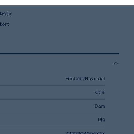
ka
gkedja
-kort
Fristads Haverdal
C34
Dam
Blå
7322304206838