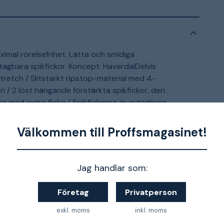
imal rörelsefrihet. Lätta och smidiga
agbara spikfickor. Koncept: HaverdalDelvis
tretch / Slitstarkt ripstop-material med 4-
n / 2 löst hängande förstärkta spikfickor, den
ra med extra ficka / Spikfickorna är avtagbara
kor / 2 bakfickor med dragkedja / Dubbel
ripstop stretch, benficka med tryckknapp, ficka
Välkommen till Proffsmagasinet!
knapp och hälla för kniv / Benficka med
id-kortsficka och D-ring under lock / OEKO-TEX-
ster, 7% elastan. Ripstop stretch 87%
Jag handlar som:
retch 250 g/m².
Företag
Privatperson
er
exkl. moms
inkl. moms