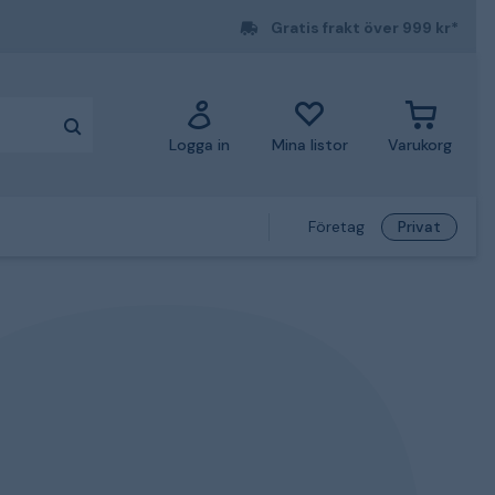
Gratis frakt över 999 kr*
Logga in
Mina listor
Varukorg
Företag
Privat