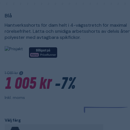
Blå
Hantverksshorts för dam helt i 4-vägsstretch för maximal
rörelsefrihet. Lätta och smidiga arbetsshorts av delvis åte
polyester med avtagbara spikfickor.
1 081 kr
1 005 kr
-7%
Inkl. moms
Välj färg