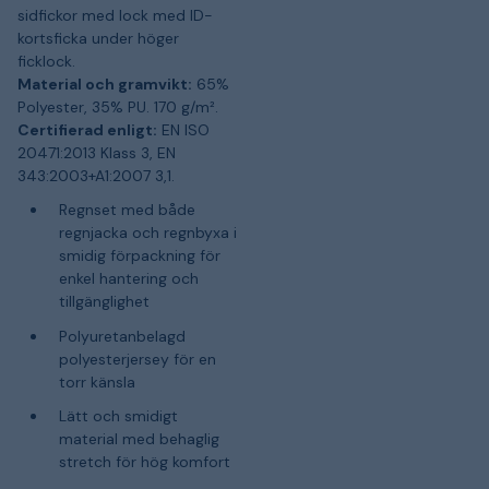
sidfickor med lock med ID-
kortsficka under höger
ficklock.
Material och gramvikt:
65%
Polyester, 35% PU. 170 g/m².
Certifierad enligt:
EN ISO
20471:2013 Klass 3, EN
343:2003+A1:2007 3,1.
Regnset med både
regnjacka och regnbyxa i
smidig förpackning för
enkel hantering och
tillgänglighet
Polyuretanbelagd
polyesterjersey för en
torr känsla
Lätt och smidigt
material med behaglig
stretch för hög komfort