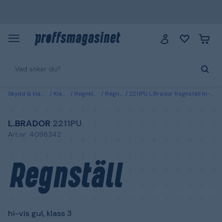
Skydd & kläder
Kläder
Regnkläder
Regnställ
2211PU L.Brador Regnställ hi-vis gul, klass 3 L
L.BRADOR
2211PU
Art.nr: 4098342
Regnställ
hi-vis gul, klass 3