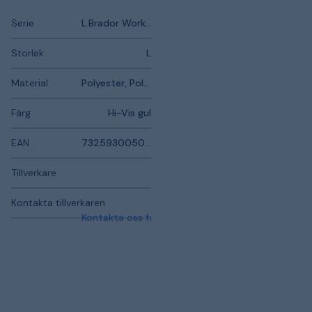
Serie
L.Brador Workdry
Storlek
L
Material
Polyester, Polyuretan
Färg
Hi-Vis gul
EAN
7325930050950
Tillverkare
Kontakta tillverkaren
Kontakta oss för mer information