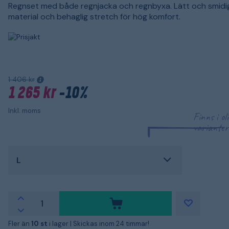
Regnset med både regnjacka och regnbyxa. Lätt och smidi
material och behaglig stretch för hög komfort.
1 406 kr
1 265 kr
-10%
Inkl. moms
Finns i ol
varianter
L
Fler än
10 st
i lager |
Skickas inom 24 timmar!