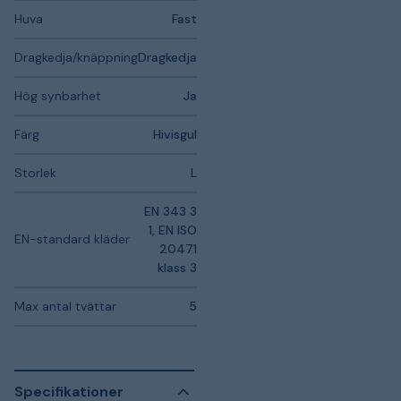
Huva
Fast
Dragkedja/knäppning
Dragkedja
Hög synbarhet
Ja
Färg
Hivisgul
Storlek
L
EN 343 3
1, EN ISO
EN-standard kläder
20471
klass 3
Max antal tvättar
5
Specifikationer