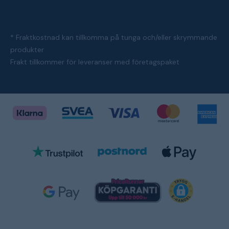
* Fraktkostnad kan tillkomma på tunga och/eller skrymmande
produkter
Frakt tillkommer för leveranser med företagspaket