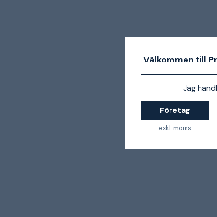
Välkommen till P
Jag handl
Företag
exkl. moms