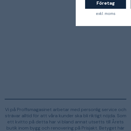
Företag
exkl. moms
Vi på Proffsmagasinet arbetar med personlig service och
strävar alltid för att våra kunder ska bli riktigt nöjda. Som
ett kvitto på detta har vi bland annat utsetts till Årets
butik inom bygg och renovering på Prisjakt. Betyget här