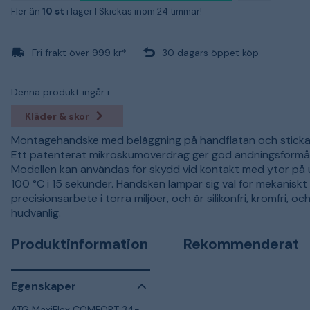
Fler än
10 st
i lager |
Skickas inom 24 timmar!
Fri frakt över 999 kr*
30 dagars öppet köp
Denna produkt ingår i:
Kläder & skor
Montagehandske med beläggning på handflatan och stick
Ett patenterat mikroskumöverdrag ger god andningsförmå
Modellen kan användas för skydd vid kontakt med ytor på u
100 °C i 15 sekunder. Handsken lämpar sig väl för mekaniskt
precisionsarbete i torra miljöer, och är silikonfri, kromfri, oc
hudvänlig.
Produktinformation
Rekommenderat
Egenskaper
ATG MaxiFlex COMFORT 34-