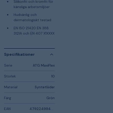
Silikonfri och kromfri för
känsliga arbetsmiljöer
Hudvänlig och
dermatologiskt testad
EN ISO 21420 EN 388
3121A och EN 407 X1XXXX
Specifikationer
Serie
ATG MaxiFlex
Storlek
10
Material
Syntetläder
Färg
Grön
EAN
4792249940105