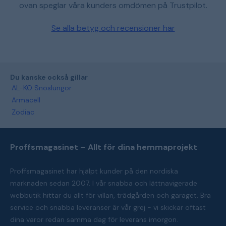
ovan speglar våra kunders omdömen på Trustpilot.
Se alla betyg och recensioner här
Du kanske också gillar
AL-KO Snöslungor
Armacell
Zodiac
Proffsmagasinet – Allt för dina hemmaprojekt
Proffsmagasinet har hjälpt kunder på den nordiska
marknaden sedan 2007. I vår snabba och lättnavigerade
webbutik hittar du allt för villan, trädgården och garaget. Bra
service och snabba leveranser är vår grej - vi skickar oftast
dina varor redan samma dag för leverans imorgon.