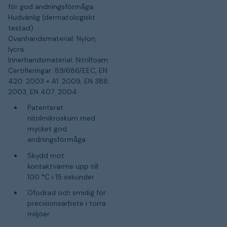
för god andningsförmåga
Hudvänlig (dermatologiskt
testad)
Ovanhandsmaterial: Nylon,
lycra
Innerhandsmaterial: Nitrilfoam
Certifieringar: 89/686/EEC, EN
420: 2003 + A1: 2009, EN 388:
2003, EN 407: 2004
Patenterat
nitrilmikroskum med
mycket god
andningsförmåga
Skydd mot
kontaktvärme upp till
100 °C i 15 sekunder
Ofodrad och smidig för
precisionsarbete i torra
miljöer