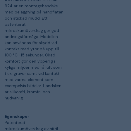
924 är en montagehandske
med beläggning på handflatan
och stickad mudd. Ett
patenterat
mikroskumöverdrag ger god
andningsförmåga. Modellen
kan användas för skydd vid
kontakt med ytor på upp till
100 °C i 15 sekunder. Ökad
komfort gör den ypperlig i
kyliga miljöer med rå luft som
t.ex. gruvor samt vid kontakt
med varma element som
exempelvis bildelar. Handsken
är silikonfri, kromfri, och
hudvänlig.
Egenskaper
Patenterat
mikroskumöverdrag av nitril