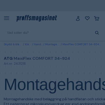
Skydd & kläder
Kläder
Handskar
Montagehandskar
MaxiFlex COMFORT 34-924 ATG Montagehandske 10
ATG
MaxiFlex COMFORT 34-924
Art.nr: 2431218
Montagehand
Montagehandske med beläggning på handflatan och stick
Ett patenterat mikroskumöverdrag ger god andningsförmå