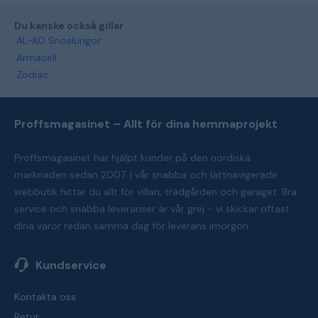
Du kanske också gillar
AL-KO Snöslungor
Armacell
Zodiac
Proffsmagasinet – Allt för dina hemmaprojekt
Proffsmagasinet har hjälpt kunder på den nordiska
marknaden sedan 2007. I vår snabba och lättnavigerade
webbutik hittar du allt för villan, trädgården och garaget. Bra
service och snabba leveranser är vår grej - vi skickar oftast
dina varor redan samma dag för leverans imorgon.
Kundservice
Kontakta oss
Retur