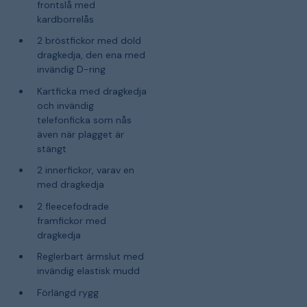
frontslå med
kardborrelås
2 bröstfickor med dold
dragkedja, den ena med
invändig D-ring
Kartficka med dragkedja
och invändig
telefonficka som nås
även när plagget är
stängt
2 innerfickor, varav en
med dragkedja
2 fleecefodrade
framfickor med
dragkedja
Reglerbart ärmslut med
invändig elastisk mudd
Förlängd rygg