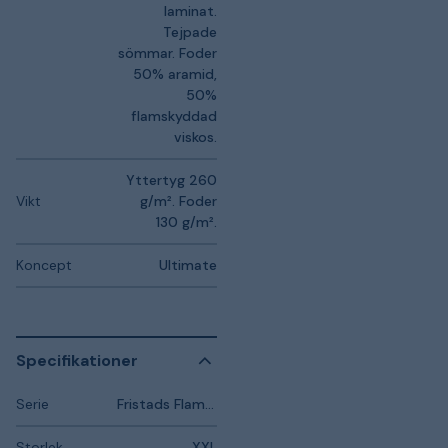
laminat.
Tejpade
sömmar. Foder
50% aramid,
50%
flamskyddad
viskos.
Yttertyg 260
Vikt
g/m². Foder
130 g/m².
Koncept
Ultimate
Specifikationer
Serie
Fristads Flame Protection
Storlek
XXL