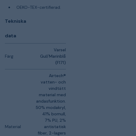
OEKO-TEX-certifierad.
Tekniska
data
Varsel
Färg
Gul/Marinblå
(F171)
Airtech®
vatten- och
vindtätt
material med
andasfunktion.
50% modakryl,
41% bomull,
7% PU, 2%
Material
antistatisk
fiber, 2-lagers