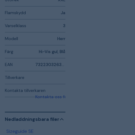
Flamskydd
Ja
Varselklass
3
Modell
Herr
Färg
Hi-Vis gul, Blå
EAN
7322303263344
Tillverkare
Kontakta tillverkaren
Kontakta oss för mer information
Nedladdningsbara filer
Sizeguide SE