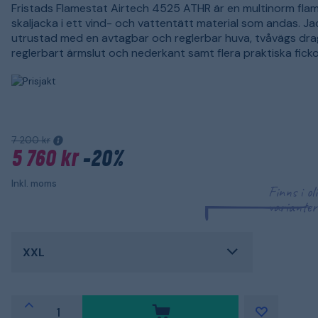
Fristads Flamestat Airtech 4525 ATHR är en multinorm fl
skaljacka i ett vind- och vattentätt material som andas. Ja
utrustad med en avtagbar och reglerbar huva, tvåvägs dra
reglerbart ärmslut och nederkant samt flera praktiska ficko
7 200 kr
5 760 kr
-20%
Inkl. moms
Finns i ol
varianter
XXL