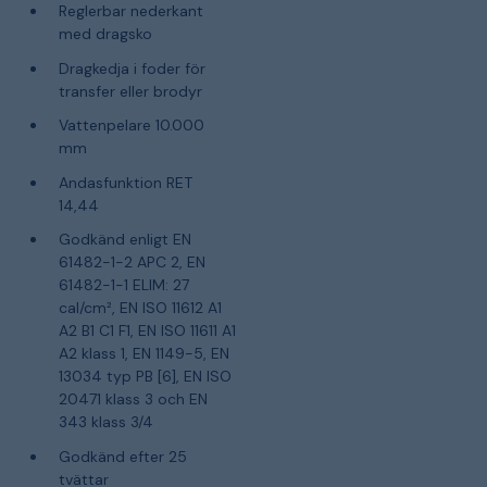
Reglerbar nederkant
med dragsko
Dragkedja i foder för
transfer eller brodyr
Vattenpelare 10.000
mm
Andasfunktion RET
14,44
Godkänd enligt EN
61482-1-2 APC 2, EN
61482-1-1 ELIM: 27
cal/cm², EN ISO 11612 A1
A2 B1 C1 F1, EN ISO 11611 A1
A2 klass 1, EN 1149-5, EN
13034 typ PB [6], EN ISO
20471 klass 3 och EN
343 klass 3/4
Godkänd efter 25
tvättar